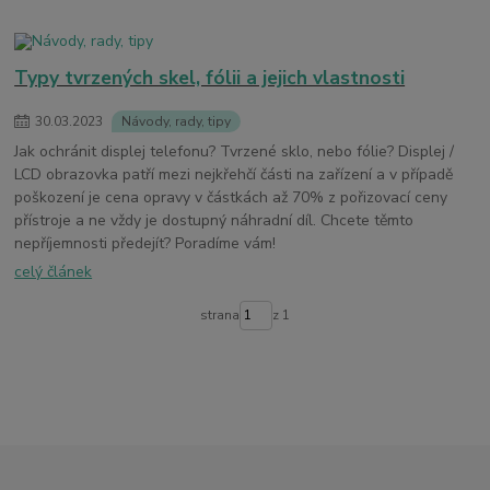
Typy tvrzených skel, fólii a jejich vlastnosti
30
.
03
.
2023
Návody, rady, tipy
Jak ochránit displej telefonu? Tvrzené sklo, nebo fólie? Displej /
LCD obrazovka patří mezi nejkřehčí části na zařízení a v případě
poškození je cena opravy v částkách až 70% z pořizovací ceny
přístroje a ne vždy je dostupný náhradní díl. Chcete těmto
nepříjemnosti předejít? Poradíme vám!
celý článek
strana
z 1