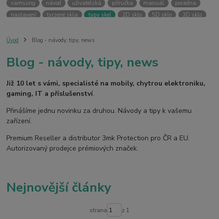
samsung
návod
uživatelská
příručka
manuál
poradna
nastavení
tvrzené skla
typy skel
2D sklo
5D sklo
3D sklo
fólie
hydrogel
temperované skla
case friendly
skin
ochranný kryt
vlastní potisk
svůj kryt
kryt na přání
Úvod
Blog - návody, tipy, news
ochranná fólie
kryt
pouzdro
bezpečnost
3MK PROTECTION
Blog - návody, tipy, news
3mk ochrana
premium reseller
pouzdra
kryty
armor case
silver protection
online
digitální
fotoaparát
dětské
smart
Již 10 let s vámi, specialisté na mobily, chytrou elektroniku,
kamera
pro děti
gaming, IT a příslušenství
.
Přinášíme jednu novinku za druhou. Návody a tipy k vašemu
zařízení.
Premium Reseller a distributor 3mk Protection pro ČR a EU.
Autorizovaný prodejce prémiových značek.
Nejnovější články
strana
z 1