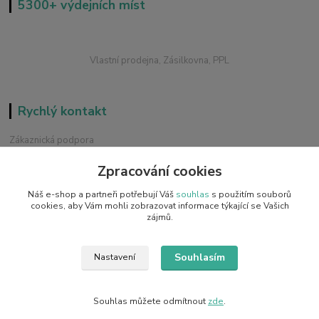
5300+ výdejních míst
Vlastní prodejna, Zásilkovna, PPL
Rychlý kontakt
Zákaznická podpora
+420 228 229 845
Zpracování cookies
Chat / Online podpora - 24/7
Náš e-shop a partneři potřebují Váš
souhlas
s použitím souborů
info@emobilky.cz
cookies, aby Vám mohli zobrazovat informace týkající se Vašich
zájmů.
Souhlasím
Nastavení
Copyright © 2014 - 2026 eMOBILKY.cz, Adrimax s.r.o.
Souhlas můžete odmítnout
zde
.