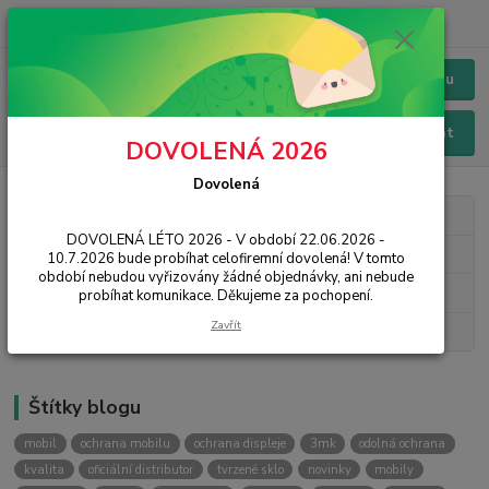
+420 228 229 845
CZK
Chat / Online podpora - 24/7
Menu
Hledat
DOVOLENÁ 2026
Dovolená
Kategorie blogu
DOVOLENÁ LÉTO 2026 - V období 22.06.2026 -
3mk Protection
10.7.2026 bude probíhat celofiremní dovolená! V tomto
období nebudou vyřizovány žádné objednávky, ani nebude
Novinky
probíhat komunikace. Děkujeme za pochopení.
Zavřít
Návody, rady, tipy
Štítky blogu
mobil
ochrana mobilu
ochrana displeje
3mk
odolná ochrana
kvalita
oficiální distributor
tvrzené sklo
novinky
mobily