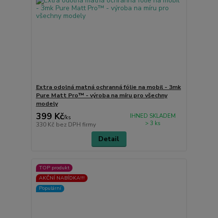
Extra odolná matná ochranná fólie na mobil - 3mk
Pure Matt Pro™ - výroba na míru pro všechny
modely
399 Kč
IHNED SKLADEM
/
ks
> 3 ks
330 Kč
bez DPH firmy
Detail
TOP produkt
AKČNÍ NABÍDKA!!!
Populární