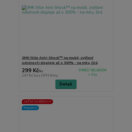
3MK fólie Anti-Shock™ na mobil, zvýšení
odolnosti displeje až o 300% - na míru, čirá
299 Kč
IHNED SKLADEM
/
ks
> 3 ks
247 Kč
bez DPH firmy
Detail
AKČNÍ NABÍDKA!!!
Populární