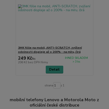
3MK fólie na mobil, ANTI-SCRATCH, zvýšení
odolnosti displeje až o 200% - na míru, čirá
249 Kč
IHNED SKLADEM
/
ks
> 3 ks
206 Kč
bez DPH firmy
Detail
strana
z 1
mobilní telefony Lenovo a Motorola Moto z
oficiální české distribuce