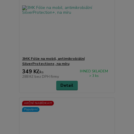
3MK Fólie na mobil, antimikrobiální
SilverProtection+, na míru
349 Kč
IHNED SKLADEM
/
ks
> 3 ks
288 Kč
bez DPH firmy
Detail
AKČNÍ NABÍDKA!!!
Populární