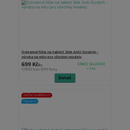
Ochranná fólie na tablet 3mk Anti-Scratch -
výroba na míru pro všechny modely
699 Kč
IHNED SKLADEM
/
ks
> 3 ks
578 Kč
bez DPH firmy
Detail
AKČNÍ NABÍDKA!!!
Populární