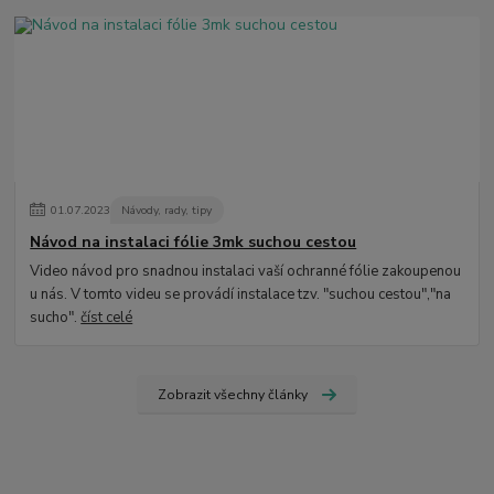
01
.
07
.
2023
Návody, rady, tipy
Návod na instalaci fólie 3mk suchou cestou
Video návod pro snadnou instalaci vaší ochranné fólie zakoupenou
u nás. V tomto videu se provádí instalace tzv. "suchou cestou","na
sucho".
číst celé
Zobrazit všechny články