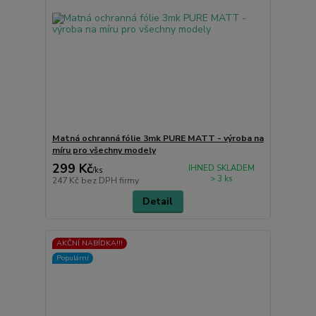
Matná ochranná fólie 3mk PURE MATT - výroba na
míru pro všechny modely
299 Kč
IHNED SKLADEM
/
ks
> 3 ks
247 Kč
bez DPH firmy
Detail
AKČNÍ NABÍDKA!!!
Populární