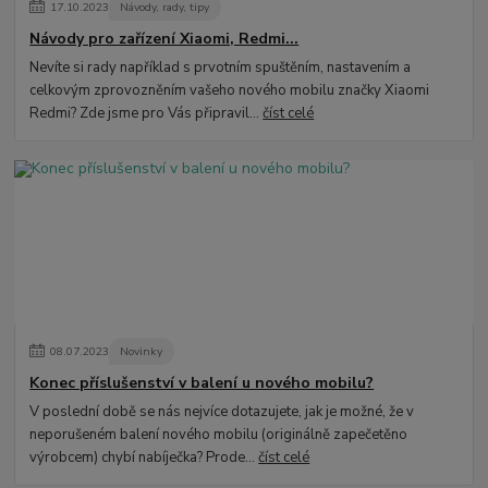
17
.
10
.
2023
Návody, rady, tipy
Návody pro zařízení Xiaomi, Redmi...
Nevíte si rady například s prvotním spuštěním, nastavením a
celkovým zprovozněním vašeho nového mobilu značky Xiaomi
Redmi? Zde jsme pro Vás připravil...
číst celé
08
.
07
.
2023
Novinky
Konec příslušenství v balení u nového mobilu?
V poslední době se nás nejvíce dotazujete, jak je možné, že v
neporušeném balení nového mobilu (originálně zapečetěno
výrobcem) chybí nabíječka? Prode...
číst celé