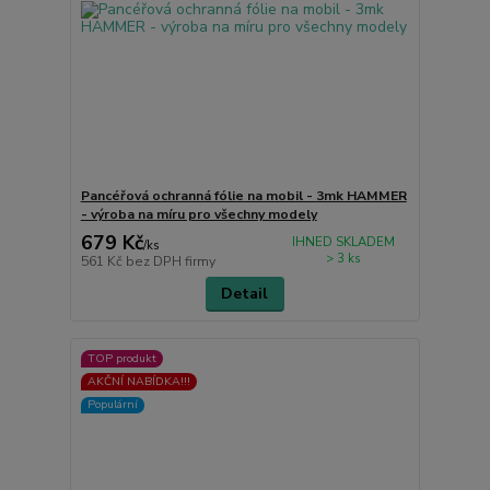
Pancéřová ochranná fólie na mobil - 3mk HAMMER
- výroba na míru pro všechny modely
679 Kč
IHNED SKLADEM
/
ks
> 3 ks
561 Kč
bez DPH firmy
Detail
TOP produkt
AKČNÍ NABÍDKA!!!
Populární