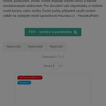
rozbití, poškozeni, ztrátě, rozbití displeje vlastní vinou a dalším
neočekavaným událostem. Pro doručení vaší objednávky si můžete
zvolit kurýra, nebo služby České pošty, případně využít osobní
odběr na výdejním místě společnosti Heureka.cz - HeurekaPoint.
Filtr - výrobci a parametry
Nejnovější
Nejlevnější
Nejdražší
Zobrazuji 1-7 z 7
strana
z 1
AKČNÍ NABÍDKA!!!
Populární