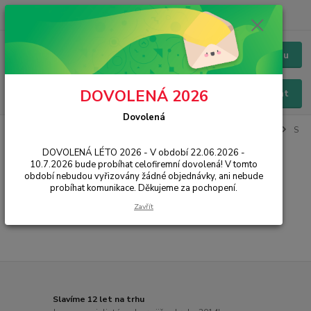
+420 228 229 845
CZK
Chat / Online podpora - 24/7
Menu
DOVOLENÁ 2026
Hledat
Dovolená
Úvod
IT, PC, ELEKTRONIKA
Kancelářské vybavení
Kalkulačky
S
tiskem
DOVOLENÁ LÉTO 2026 - V období 22.06.2026 -
10.7.2026 bude probíhat celofiremní dovolená! V tomto
S tiskem
období nebudou vyřizovány žádné objednávky, ani nebude
probíhat komunikace. Děkujeme za pochopení.
...
Zavřít
Slavíme 12 let na trhu