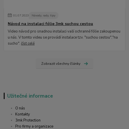
01
.
07
.
2023
Návody, rady, tipy
Návod na instalaci fólie 3mk suchou cestou
Video návod pro snadnou instalaci vaší ochranné fólie zakoupenou
u nás. V tomto videu se provádí instalace tzv. "suchou cestou","na
sucho".
číst celé
Zobrazit všechny články
Užitečné informace
O nás
Kontakty
3mk Protection
Pro firmy a organizace