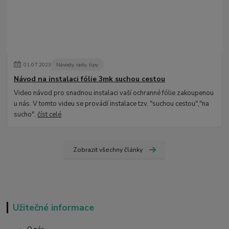
01
.
07
.
2023
Návody, rady, tipy
Návod na instalaci fólie 3mk suchou cestou
Video návod pro snadnou instalaci vaší ochranné fólie zakoupenou
u nás. V tomto videu se provádí instalace tzv. "suchou cestou","na
sucho".
číst celé
Zobrazit všechny články
Užitečné informace