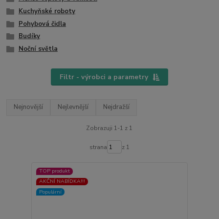
Kuchyňské roboty
Pohybová čidla
Budíky
Noční světla
Filtr - výrobci a parametry
Nejnovější
Nejlevnější
Nejdražší
Zobrazuji 1-1 z 1
strana
z 1
TOP produkt
AKČNÍ NABÍDKA!!!
Populární