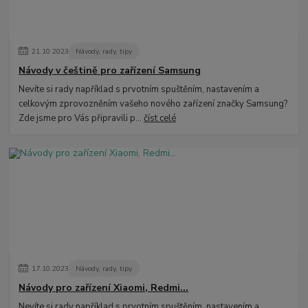
21
.
10
.
2023
Návody, rady, tipy
Návody v češtině pro zařízení Samsung
Nevíte si rady například s prvotním spuštěním, nastavením a
celkovým zprovozněním vašeho nového zařízení značky Samsung?
Zde jsme pro Vás připravili p...
číst celé
17
.
10
.
2023
Návody, rady, tipy
Návody pro zařízení Xiaomi, Redmi...
Nevíte si rady například s prvotním spuštěním, nastavením a