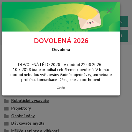
+420 228 229 845
CZK
Chat / Online podpora - 24/7
Menu
Hledat
DOVOLENÁ 2026
Dovolená
Úvod
SMART
Mi Home
Mi Home
DOVOLENÁ LÉTO 2026 - V období 22.06.2026 -
10.7.2026 bude probíhat celofiremní dovolená! V tomto
období nebudou vyřizovány žádné objednávky, ani nebude
Chytré zásuvky
probíhat komunikace. Děkujeme za pochopení.
Tiskárny
Zavřít
Multimediální centra
Robotické vysavače
Projektory
Osobní váhy
Dávkovače mýdla
Měřiče teploty a vlhkosti