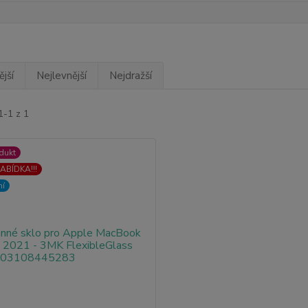
jší
Nejlevnější
Nejdražší
1-1 z 1
dukt
ABÍDKA!!!
ní