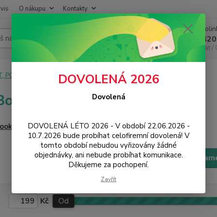
vis
O nákupu
Kontakty
Infoli
Hledat
+420
Chat /
T, PC, ELEKTRONIKA
Notebooky
MacBooky
DOVOLENÁ 2026
Booky
Dovolená
DOVOLENÁ LÉTO 2026 - V období 22.06.2026 -
ook Pro
MacBook Air
10.7.2026 bude probíhat celofiremní dovolená! V
tomto období nebudou vyřizovány žádné
objednávky, ani nebude probíhat komunikace.
Filtr - výrobci a param
Děkujeme za pochopení.
Zavřít
Kč
Od