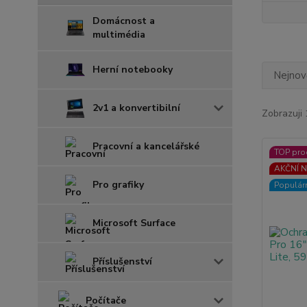
Domácnost a
multimédia
Herní notebooky
Nejnově
2v1 a konvertibilní
Zobrazuji 
Pracovní a kancelářské
TOP pro
AKČNÍ N
Pro grafiky
Populár
Microsoft Surface
Příslušenství
Počítače