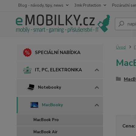
Blog - návody, tipy, news
3mk Protection
Pozáruční ser
Úvod
I
SPECIÁLNÍ NABÍDKA
Mac
IT, PC, ELEKTRONIKA
MacB
Notebooky
MacBooky
MacBook Pro
Cena:
MacBook Air