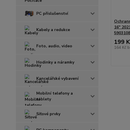
PC příslušenství
Ochrann
16" 2021
Kabely a redukce
590310
199 K
Foto, audio, video
164 Kč
b
Hodinky a náramky
Kancelářské vybavení
Mobilní telefony a
tablety
Síťové prvky