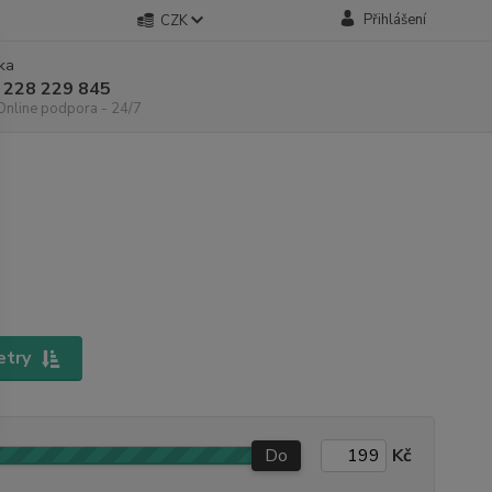
Přihlášení
CZK
nka
 228 229 845
 Online podpora - 24/7
etry
Do
Kč