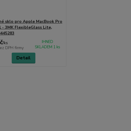
é sklo pro Apple MacBook Pro
 - 3MK FlexibleGlass Lite,
8445283
č
IHNED
/
ks
SKLADEM 1 ks
ez DPH firmy
Detail