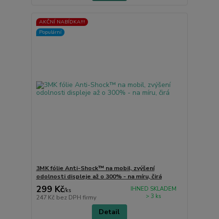
AKČNÍ NABÍDKA!!!
Populární
3MK fólie Anti-Shock™ na mobil, zvýšení
odolnosti displeje až o 300% - na míru, čirá
299 Kč
IHNED SKLADEM
/
ks
> 3 ks
247 Kč
bez DPH firmy
Detail