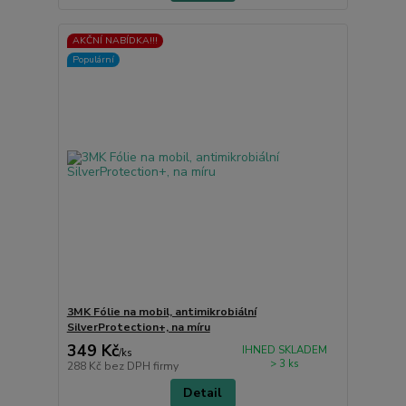
AKČNÍ NABÍDKA!!!
Populární
3MK Fólie na mobil, antimikrobiální
SilverProtection+, na míru
349 Kč
IHNED SKLADEM
/
ks
> 3 ks
288 Kč
bez DPH firmy
Detail