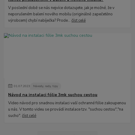
V poslední době se nás nejvíce dotazujete, jak je možné, že v
neporušeném balení nového mobilu (originálně zapečetěno
výrobcem) chybí nabíječka? Prode...
číst celé
01
.
07
.
2023
Návody, rady, tipy
Návod na instalaci fólie 3mk suchou cestou
Video návod pro snadnou instalaci vaší ochranné fólie zakoupenou
u nás. V tomto videu se provádí instalace tzv. "suchou cestou","na
sucho".
číst celé