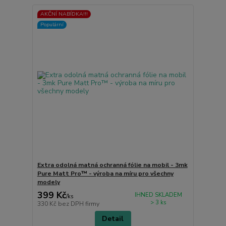
AKČNÍ NABÍDKA!!!
Populární
Extra odolná matná ochranná fólie na mobil - 3mk
Pure Matt Pro™ - výroba na míru pro všechny
modely
399 Kč
IHNED SKLADEM
/
ks
> 3 ks
330 Kč
bez DPH firmy
Detail