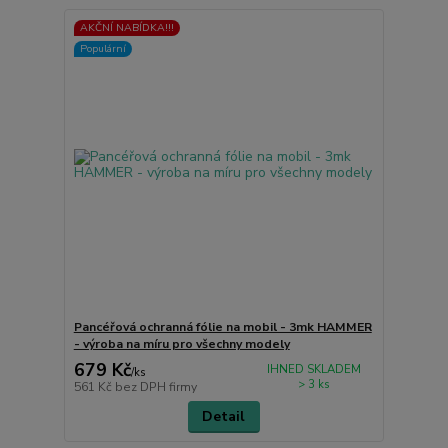
AKČNÍ NABÍDKA!!!
Populární
Pancéřová ochranná fólie na mobil - 3mk HAMMER
- výroba na míru pro všechny modely
679 Kč
IHNED SKLADEM
/
ks
> 3 ks
561 Kč
bez DPH firmy
Detail