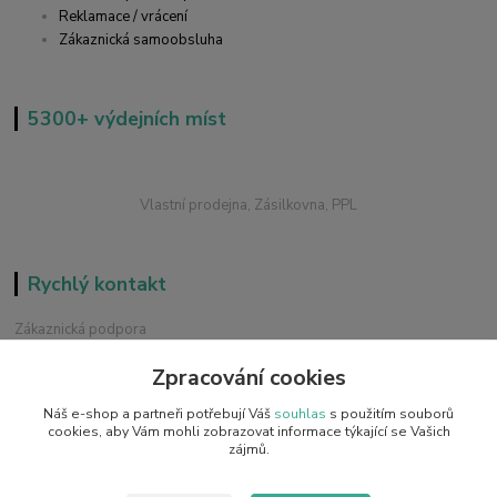
Reklamace / vrácení
Zákaznická samoobsluha
5300+ výdejních míst
Vlastní prodejna, Zásilkovna, PPL
Rychlý kontakt
Zákaznická podpora
+420 228 229 845
Zpracování cookies
Chat / Online podpora - 24/7
Náš e-shop a partneři potřebují Váš
souhlas
s použitím souborů
info@emobilky.cz
cookies, aby Vám mohli zobrazovat informace týkající se Vašich
zájmů.