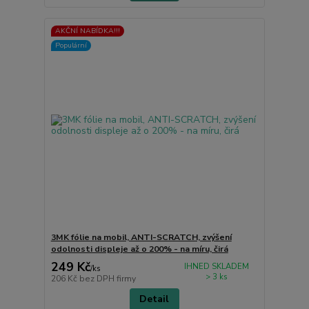
AKČNÍ NABÍDKA!!!
Populární
3MK fólie na mobil, ANTI-SCRATCH, zvýšení
odolnosti displeje až o 200% - na míru, čirá
249 Kč
IHNED SKLADEM
/
ks
> 3 ks
206 Kč
bez DPH firmy
Detail