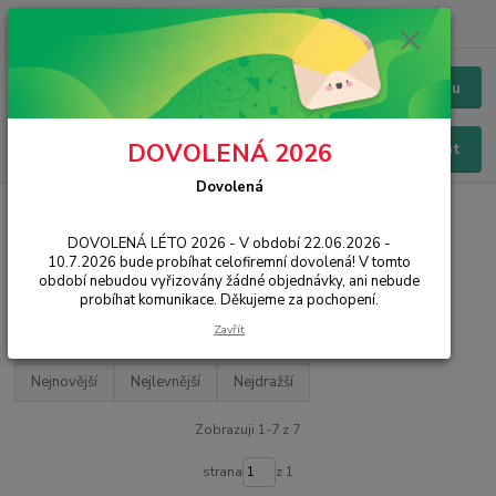
+420 228 229 845
CZK
Chat / Online podpora - 24/7
Menu
DOVOLENÁ 2026
Hledat
Dovolená
Úvod
PŘÍSLUŠENSTVÍ
Pouzdra / Obaly
Na klíče
DOVOLENÁ LÉTO 2026 - V období 22.06.2026 -
Na klíče
10.7.2026 bude probíhat celofiremní dovolená! V tomto
období nebudou vyřizovány žádné objednávky, ani nebude
probíhat komunikace. Děkujeme za pochopení.
Filtr - výrobci a parametry
Zavřít
Nejnovější
Nejlevnější
Nejdražší
Zobrazuji 1-7 z 7
strana
z 1