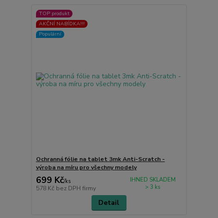
TOP produkt
AKČNÍ NABÍDKA!!!
Populární
Ochranná fólie na tablet 3mk Anti-Scratch -
výroba na míru pro všechny modely
699 Kč
IHNED SKLADEM
/
ks
> 3 ks
578 Kč
bez DPH firmy
Detail