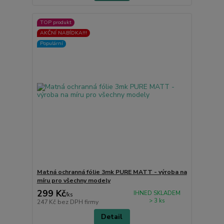
TOP produkt
AKČNÍ NABÍDKA!!!
Populární
Matná ochranná fólie 3mk PURE MATT - výroba na
míru pro všechny modely
299 Kč
IHNED SKLADEM
/
ks
> 3 ks
247 Kč
bez DPH firmy
Detail