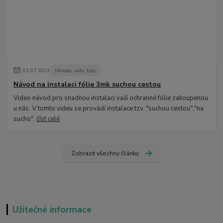
01
.
07
.
2023
Návody, rady, tipy
Návod na instalaci fólie 3mk suchou cestou
Video návod pro snadnou instalaci vaší ochranné fólie zakoupenou
u nás. V tomto videu se provádí instalace tzv. "suchou cestou","na
sucho".
číst celé
Zobrazit všechny články
Užitečné informace