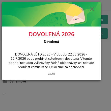
+420 228 229 845
CZK
Chat / Online podpora - 24/7
Menu
DOVOLENÁ 2026
Hledat
Dovolená
Úvod
IT, PC, ELEKTRONIKA
Solární energie
Generátory
DOVOLENÁ LÉTO 2026 - V období 22.06.2026 -
Generátory
10.7.2026 bude probíhat celofiremní dovolená! V tomto
období nebudou vyřizovány žádné objednávky, ani nebude
probíhat komunikace. Děkujeme za pochopení.
Bateriové
Zavřít
Příslušenství
Benzínové
...