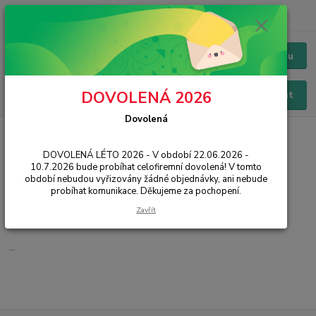
+420 228 229 845
CZK
Chat / Online podpora - 24/7
Menu
DOVOLENÁ 2026
Hledat
Dovolená
Úvod
IT, PC, ELEKTRONIKA
Síťové prvky
Modemy
DOVOLENÁ LÉTO 2026 - V období 22.06.2026 -
Modemy
10.7.2026 bude probíhat celofiremní dovolená! V tomto
období nebudou vyřizovány žádné objednávky, ani nebude
probíhat komunikace. Děkujeme za pochopení.
3G, LTE a 4G
Zavřít
ADSL a VDSL
...