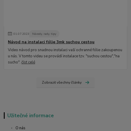
01
.
07
.
2023
Návody, rady, tipy
Návod na instalaci fólie 3mk suchou cestou
Video návod pro snadnou instalaci vaší ochranné fólie zakoupenou
u nás. V tomto videu se provádí instalace tzv. "suchou cestou","na
sucho".
číst celé
Zobrazit všechny články
Užitečné informace
O nás