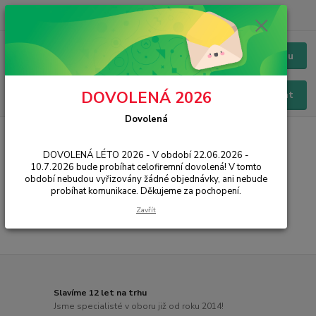
+420 228 229 845
CZK
Chat / Online podpora - 24/7
Menu
DOVOLENÁ 2026
Hledat
Dovolená
Úvod
PŘÍSLUŠENSTVÍ
Baterie
Samsung
Galaxy A70
DOVOLENÁ LÉTO 2026 - V období 22.06.2026 -
Galaxy A70
10.7.2026 bude probíhat celofiremní dovolená! V tomto
období nebudou vyřizovány žádné objednávky, ani nebude
probíhat komunikace. Děkujeme za pochopení.
...
Zavřít
Slavíme 12 let na trhu
Jsme specialisté v oboru již od roku 2014!