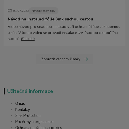
01
.
07
.
2023
Návody, rady, tipy
Návod na instalaci fólie 3mk suchou cestou
Video návod pro snadnou instalaci vaší ochranné fólie zakoupenou
u nás. V tomto videu se provádí instalace tzv. "suchou cestou","na
sucho".
číst celé
Zobrazit všechny články
Užitečné informace
O nás
Kontakty
3mk Protection
Pro firmy a organizace
Ochrana os. údajů a cookies