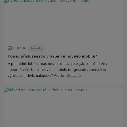
08
.
07
.
2023
Novinky
Konec příslušenství v balení u nového mobilu?
V poslední době se nás nejvíce dotazujete, jak je možné, že v
neporušeném balení nového mobilu (originálně zapečetěno
výrobcem) chybí nabíječka? Prode...
číst celé