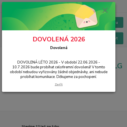
+420 228 229 845
CZK
Chat / Online podpora - 24/7
Menu
DOVOLENÁ 2026
Hledat
Dovolená
Úvod
PŘÍSLUŠENSTVÍ
Nabíječky
LG
DOVOLENÁ LÉTO 2026 - V období 22.06.2026 -
Nabíječky pro mobilní telefony LG
10.7.2026 bude probíhat celofiremní dovolená! V tomto
originál
období nebudou vyřizovány žádné objednávky, ani nebude
probíhat komunikace. Děkujeme za pochopení.
Zavřít
...
Slavíme 12 let na trhu