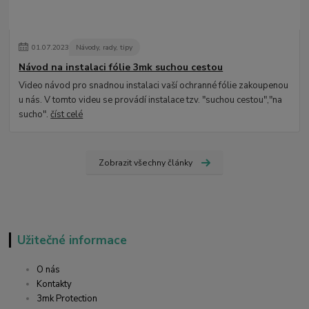
01
.
07
.
2023
Návody, rady, tipy
Návod na instalaci fólie 3mk suchou cestou
Video návod pro snadnou instalaci vaší ochranné fólie zakoupenou
u nás. V tomto videu se provádí instalace tzv. "suchou cestou","na
sucho".
číst celé
Zobrazit všechny články
Užitečné informace
O nás
Kontakty
3mk Protection