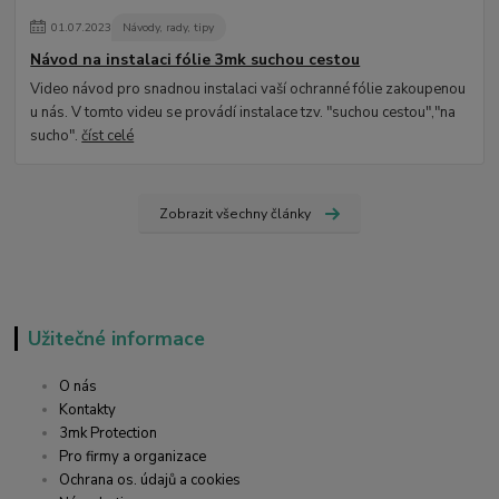
01
.
07
.
2023
Návody, rady, tipy
Návod na instalaci fólie 3mk suchou cestou
Video návod pro snadnou instalaci vaší ochranné fólie zakoupenou
u nás. V tomto videu se provádí instalace tzv. "suchou cestou","na
sucho".
číst celé
Zobrazit všechny články
Užitečné informace
O nás
Kontakty
3mk Protection
Pro firmy a organizace
Ochrana os. údajů a cookies