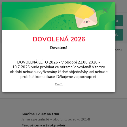
+420 228 229 845
CZK
Chat / Online podpora - 24/7
Menu
Hledat
DOVOLENÁ 2026
Dovolená
Úvod
IT, PC, ELEKTRONIKA
Pro hráče
Notebooky
Herní notebooky
Herní notebooky
DOVOLENÁ LÉTO 2026 - V období 22.06.2026 -
10.7.2026 bude probíhat celofiremní dovolená! V tomto
období nebudou vyřizovány žádné objednávky, ani nebude
...
probíhat komunikace. Děkujeme za pochopení.
Zavřít
Slavíme 12 let na trhu
Jsme specialisté v oboru již od roku 2014!
Férové ceny a široký výběr