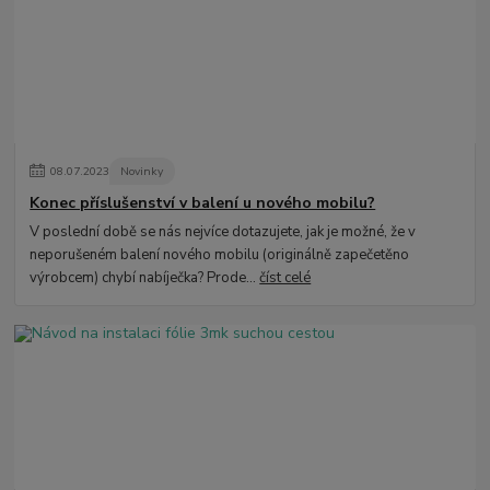
08
.
07
.
2023
Novinky
Konec příslušenství v balení u nového mobilu?
V poslední době se nás nejvíce dotazujete, jak je možné, že v
neporušeném balení nového mobilu (originálně zapečetěno
výrobcem) chybí nabíječka? Prode...
číst celé