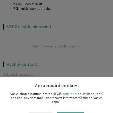
Reklamace / vrácení
Zákaznická samoobsluha
5300+ výdejních míst
Vlastní prodejna, Zásilkovna, PPL
Rychlý kontakt
Zákaznická podpora
+420 228 229 845
Zpracování cookies
Chat / Online podpora - 24/7
Náš e-shop a partneři potřebují Váš
souhlas
s použitím souborů
info@emobilky.cz
cookies, aby Vám mohli zobrazovat informace týkající se Vašich
zájmů.