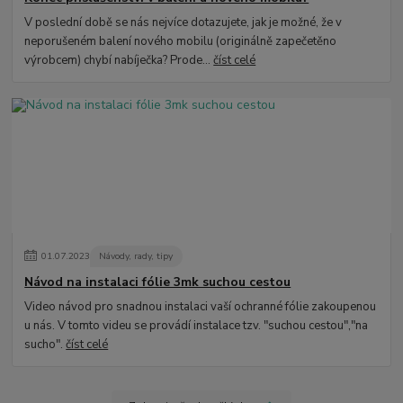
V poslední době se nás nejvíce dotazujete, jak je možné, že v
neporušeném balení nového mobilu (originálně zapečetěno
výrobcem) chybí nabíječka? Prode...
číst celé
01
.
07
.
2023
Návody, rady, tipy
Návod na instalaci fólie 3mk suchou cestou
Video návod pro snadnou instalaci vaší ochranné fólie zakoupenou
u nás. V tomto videu se provádí instalace tzv. "suchou cestou","na
sucho".
číst celé