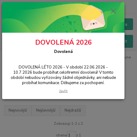
+420 228 229 845
CZK
Chat / Online podpora - 24/7
Menu
DOVOLENÁ 2026
Hledat
Dovolená
Úvod
PŘÍSLUŠENSTVÍ
Pouzdra / Obaly
Knížková / Flipová
Luna
Book
DOVOLENÁ LÉTO 2026 - V období 22.06.2026 -
10.7.2026 bude probíhat celofiremní dovolená! V tomto
Luna Book
období nebudou vyřizovány žádné objednávky, ani nebude
probíhat komunikace. Děkujeme za pochopení.
Filtr - výrobci a parametry
Zavřít
Nejnovější
Nejlevnější
Nejdražší
Zobrazuji 1-2 z 2
strana
z 1