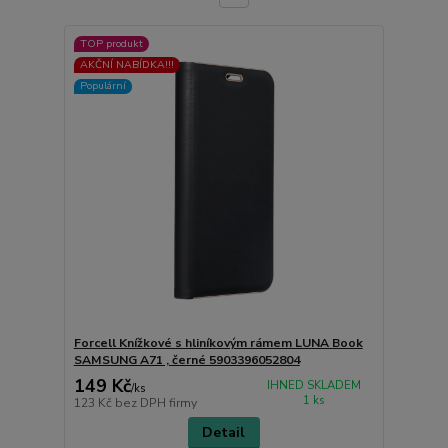
TOP produkt
AKČNÍ NABÍDKA!!!
Populární
Forcell Knížkové s hliníkovým rámem LUNA Book
SAMSUNG A71 , černé 5903396052804
149 Kč
IHNED SKLADEM
/
ks
1 ks
123 Kč
bez DPH firmy
Detail