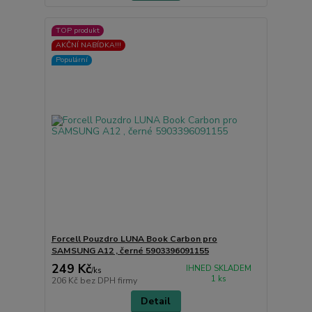
TOP produkt
AKČNÍ NABÍDKA!!!
Populární
Forcell Pouzdro LUNA Book Carbon pro
SAMSUNG A12 , černé 5903396091155
249 Kč
IHNED SKLADEM
/
ks
1 ks
206 Kč
bez DPH firmy
Detail