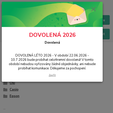
+420 228 229 845
CZK
Chat / Online podpora - 24/7
Menu
DOVOLENÁ 2026
Hledat
Dovolená
Úvod
IT, PC, ELEKTRONIKA
Spotřební materiál
Pásky a štítky
DOVOLENÁ LÉTO 2026 - V období 22.06.2026 -
Pásky a štítky
10.7.2026 bude probíhat celofiremní dovolená! V tomto
období nebudou vyřizovány žádné objednávky, ani nebude
probíhat komunikace. Děkujeme za pochopení.
Brother
Zavřít
Dymo
Oki
Casio
Epson
...