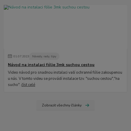
01
.
07
.
2023
Návody, rady, tipy
Návod na instalaci fólie 3mk suchou cestou
Video návod pro snadnou instalaci vaší ochranné fólie zakoupenou
u nás. V tomto videu se provádí instalace tzv. "suchou cestou","na
sucho".
číst celé
Zobrazit všechny články