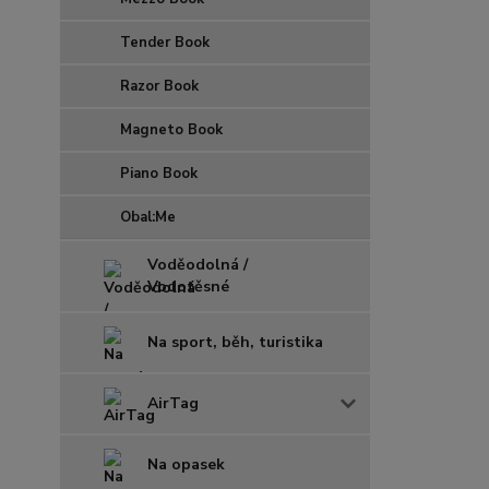
Tender Book
Razor Book
Magneto Book
Piano Book
Obal:Me
Voděodolná /
Vodotěsné
Na sport, běh, turistika
AirTag
Na opasek