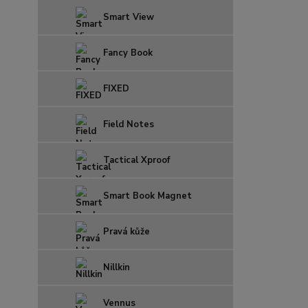
Smart View
Fancy Book
FIXED
Field Notes
Tactical Xproof
Smart Book Magnet
Pravá kůže
Nillkin
Vennus