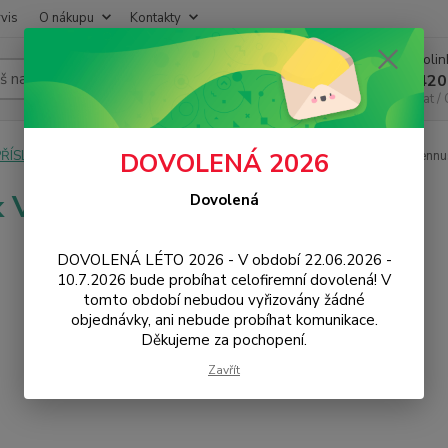
vis
O nákupu
Kontakty
Infoli
Hledat
+420
Chat /
PŘÍSLUŠENSTVÍ
Pouzdra / Obaly
Knížková / Flipová
Book Vennu
DOVOLENÁ 2026
 Vennus s rámem
Dovolená
DOVOLENÁ LÉTO 2026 - V období 22.06.2026 -
10.7.2026 bude probíhat celofiremní dovolená! V
tomto období nebudou vyřizovány žádné
objednávky, ani nebude probíhat komunikace.
Děkujeme za pochopení.
Zavřít