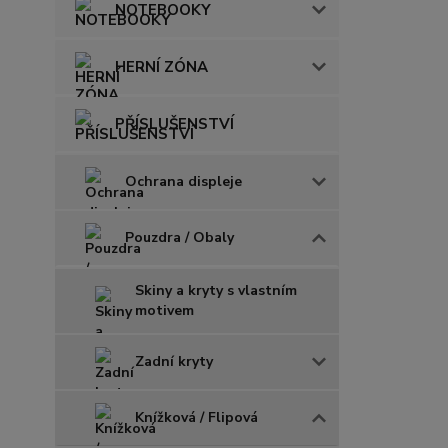
NOTEBOOKY
HERNÍ ZÓNA
PŘÍSLUŠENSTVÍ
Ochrana displeje
Pouzdra / Obaly
Skiny a kryty s vlastním
motivem
Zadní kryty
Knížková / Flipová