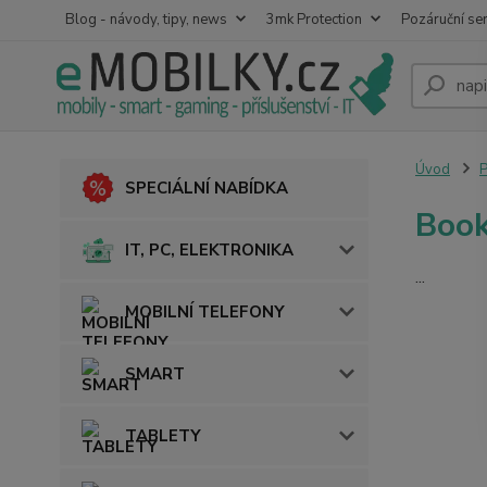
Blog - návody, tipy, news
3mk Protection
Pozáruční ser
Úvod
SPECIÁLNÍ NABÍDKA
Book
IT, PC, ELEKTRONIKA
...
MOBILNÍ TELEFONY
SMART
TABLETY