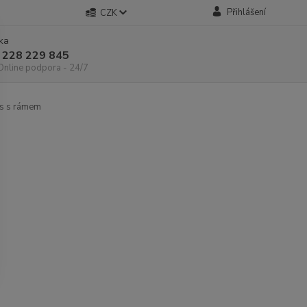
Přihlášení
CZK
nka
 228 229 845
 Online podpora - 24/7
s s rámem