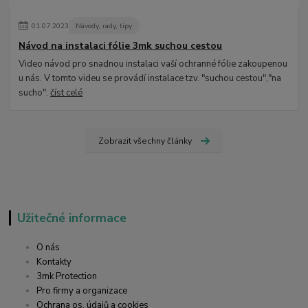
01
.
07
.
2023
Návody, rady, tipy
Návod na instalaci fólie 3mk suchou cestou
Video návod pro snadnou instalaci vaší ochranné fólie zakoupenou
u nás. V tomto videu se provádí instalace tzv. "suchou cestou","na
sucho".
číst celé
Zobrazit všechny články
Užitečné informace
O nás
Kontakty
3mk Protection
Pro firmy a organizace
Ochrana os. údajů a cookies