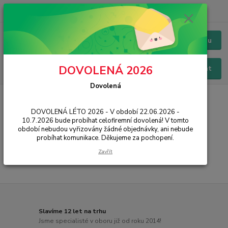
+420 228 229 845
CZK
Chat / Online podpora - 24/7
Menu
DOVOLENÁ 2026
Hledat
Dovolená
Úvod
PŘÍSLUŠENSTVÍ
Kabely a redukce
FIXED
DOVOLENÁ LÉTO 2026 - V období 22.06.2026 -
FIXED
10.7.2026 bude probíhat celofiremní dovolená! V tomto
období nebudou vyřizovány žádné objednávky, ani nebude
probíhat komunikace. Děkujeme za pochopení.
...
Zavřít
Slavíme 12 let na trhu
Jsme specialisté v oboru již od roku 2014!