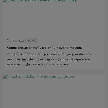
08
.
07
.
2023
Novinky
Konec příslušenství v balení u nového mobilu?
V poslední době se nás nejvíce dotazujete, jak je možné, že v
neporušeném balení nového mobilu (originálně zapečetěno
výrobcem) chybí nabíječka? Prode...
číst celé