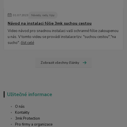
01
.
07
.
2023
Návody, rady, tipy
Návod na instalaci fólie 3mk suchou cestou
Video návod pro snadnou instalaci vaší ochranné fólie zakoupenou
u nás. V tomto videu se provádí instalace tzv. "suchou cestou","na
sucho".
číst celé
Zobrazit všechny články
Užitečné informace
O nás
Kontakty
3mk Protection
Pro firmy a organizace