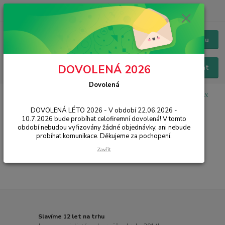
+420 228 229 845
CZK
Chat / Online podpora - 24/7
Menu
DOVOLENÁ 2026
Hledat
Dovolená
Úvod
IT, PC, ELEKTRONIKA
Tiskárny a skenery
Pokladní systémy
Pokladny
DOVOLENÁ LÉTO 2026 - V období 22.06.2026 -
10.7.2026 bude probíhat celofiremní dovolená! V tomto
Pokladny
období nebudou vyřizovány žádné objednávky, ani nebude
probíhat komunikace. Děkujeme za pochopení.
...
Zavřít
Slavíme 12 let na trhu