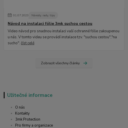
01
.
07
.
2023
Návody, rady, tipy
Návod na instalaci fólie 3mk suchou cestou
Video návod pro snadnou instalaci vaší ochranné fólie zakoupenou
u nás. V tomto videu se provádí instalace tzv. "suchou cestou","na
sucho".
číst celé
Zobrazit všechny články
Užitečné informace
O nás
Kontakty
3mk Protection
Pro firmy a organizace