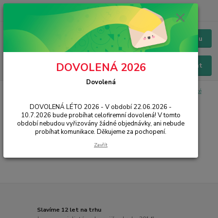
+420 228 229 845
CZK
Chat / Online podpora - 24/7
Menu
DOVOLENÁ 2026
Hledat
Dovolená
Úvod
IT, PC, ELEKTRONIKA
Hodinky a náramky
Hodinky klasické
Pánské
DOVOLENÁ LÉTO 2026 - V období 22.06.2026 -
10.7.2026 bude probíhat celofiremní dovolená! V tomto
Pánské
období nebudou vyřizovány žádné objednávky, ani nebude
probíhat komunikace. Děkujeme za pochopení.
...
Zavřít
Slavíme 12 let na trhu