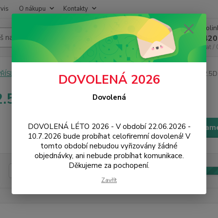
vis
O nákupu
Kontakty
Infoli
Hledat
+420
Chat /
PŘÍSLUŠENSTVÍ
Ochrana displeje
Tvrzená skla mobily
2D, 2.5D,
DOVOLENÁ 2026
2.5D, rovné skla
Dovolená
DOVOLENÁ LÉTO 2026 - V období 22.06.2026 -
Filtr - výrobci a param
10.7.2026 bude probíhat celofiremní dovolená! V
tomto období nebudou vyřizovány žádné
objednávky, ani nebude probíhat komunikace.
Děkujeme za pochopení.
Kč
Od
Zavřít