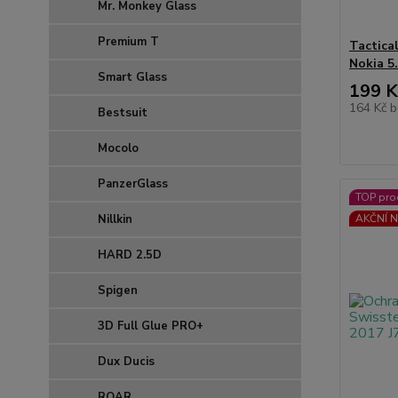
Mr. Monkey Glass
Premium T
Tactica
Nokia 5.
Smart Glass
199 K
164 Kč
b
Bestsuit
Mocolo
PanzerGlass
TOP pro
Nillkin
AKČNÍ N
HARD 2.5D
Spigen
3D Full Glue PRO+
Dux Ducis
ROAR