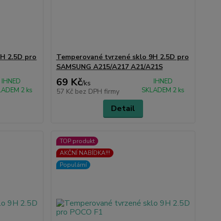
H 2.5D pro
Temperované tvrzené sklo 9H 2.5D pro
SAMSUNG A215/A217 A21/A21S
69 Kč
IHNED
IHNED
/
ks
LADEM 2 ks
SKLADEM 2 ks
57 Kč
bez DPH firmy
Detail
TOP produkt
AKČNÍ NABÍDKA!!!
Populární