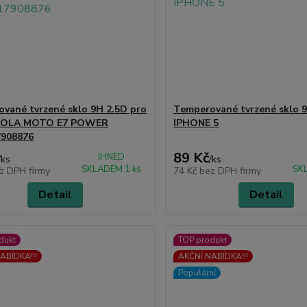
vané tvrzené sklo 9H 2.5D pro
Temperované tvrzené sklo 
OLA MOTO E7 POWER
IPHONE 5
7908876
89 Kč
IHNED
/
ks
/
ks
SKLADEM 1 ks
SK
z DPH firmy
74 Kč
bez DPH firmy
Detail
Detail
dukt
TOP produkt
ABÍDKA!!!
AKČNÍ NABÍDKA!!!
Populární