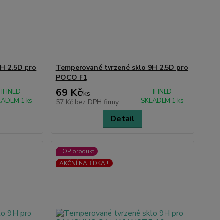
H 2.5D pro
Temperované tvrzené sklo 9H 2.5D pro
POCO F1
69 Kč
IHNED
IHNED
/
ks
LADEM 1 ks
SKLADEM 1 ks
57 Kč
bez DPH firmy
Detail
TOP produkt
AKČNÍ NABÍDKA!!!