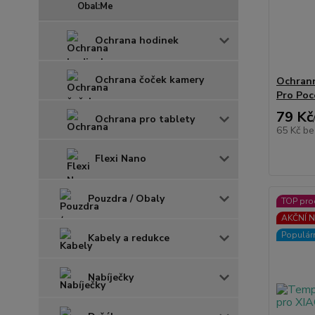
Obal:Me
Ochrana hodinek
Ochrana čoček kamery
Ochran
Pro Poc
79 Kč
Ochrana pro tablety
65 Kč
be
Flexi Nano
Pouzdra / Obaly
TOP pro
AKČNÍ N
Populár
Kabely a redukce
Nabíječky