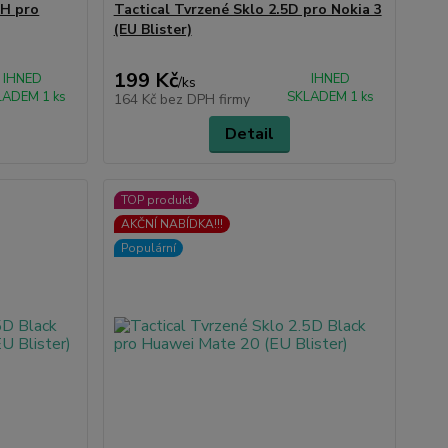
9H pro
Tactical Tvrzené Sklo 2.5D pro Nokia 3
(EU Blister)
199 Kč
IHNED
IHNED
/
ks
LADEM 1 ks
SKLADEM 1 ks
164 Kč
bez DPH firmy
Detail
TOP produkt
AKČNÍ NABÍDKA!!!
Populární