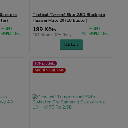
Black pro
Tactical Tvrzené Sklo 2.5D Black pro
ster)
Huawei Mate 20 (EU Blister)
199 Kč
IHNED
IHNED
/
ks
LADEM 1 ks
SKLADEM 1 ks
164 Kč
bez DPH firmy
Detail
TOP produkt
AKČNÍ NABÍDKA!!!