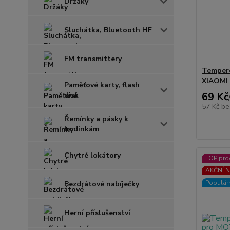
Držáky
Sluchátka, Bluetooth HF
FM transmittery
Tempero
XIAOMI
Paměťové karty, flash
69 Kč
disk
57 Kč
be
Řemínky a pásky k
hodinkám
Chytré lokátory
TOP pro
AKČNÍ N
Populár
Bezdrátové nabíječky
Herní příslušenství