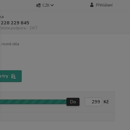
Přihlášení
CZK
nka
 228 229 845
 Online podpora - 24/7
 rovné skla
etry
Do
Kč