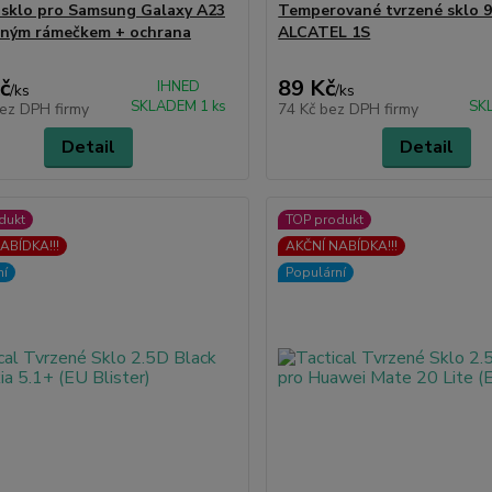
 sklo pro Samsung Galaxy A23
Temperované tvrzené sklo 
rným rámečkem + ochrana
ALCATEL 1S
č
89 Kč
IHNED
/
ks
/
ks
SKLADEM 1 ks
SK
ez DPH firmy
74 Kč
bez DPH firmy
Detail
Detail
dukt
TOP produkt
ABÍDKA!!!
AKČNÍ NABÍDKA!!!
ní
Populární