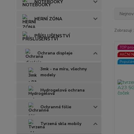
NOTEBOOKY
Nejnově
HERNÍ ZÓNA
Zobrazuji 
PŘÍSLUŠENSTVÍ
TOP pro
Ochrana displeje
AKČNÍ N
Populár
3mk - na míru, všechny
modely
Hydrogelová ochrana
Ochranné fólie
Tvrzená skla mobily