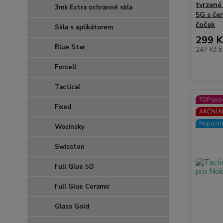
tvrzené
3mk Extra ochranné skla
5G s če
čoček
Skla s aplikátorem
299 K
Blue Star
247 Kč
b
Forcell
Tactical
TOP pro
Fixed
AKČNÍ N
Populár
Wozinsky
Swissten
Full Glue 5D
Full Glue Ceramic
Glass Gold