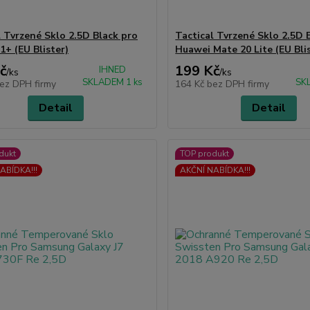
l Tvrzené Sklo 2.5D Black pro
Tactical Tvrzené Sklo 2.5D 
1+ (EU Blister)
Huawei Mate 20 Lite (EU Bli
č
199 Kč
IHNED
/
ks
/
ks
SKLADEM 1 ks
SK
ez DPH firmy
164 Kč
bez DPH firmy
Detail
Detail
dukt
TOP produkt
ABÍDKA!!!
AKČNÍ NABÍDKA!!!