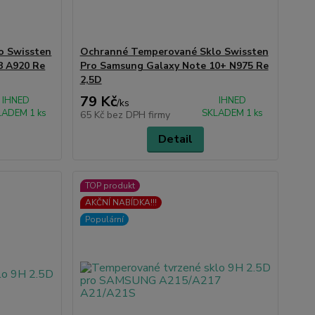
o Swissten
Ochranné Temperované Sklo Swissten
8 A920 Re
Pro Samsung Galaxy Note 10+ N975 Re
2,5D
79 Kč
IHNED
IHNED
/
ks
LADEM 1 ks
SKLADEM 1 ks
65 Kč
bez DPH firmy
Detail
TOP produkt
AKČNÍ NABÍDKA!!!
Populární