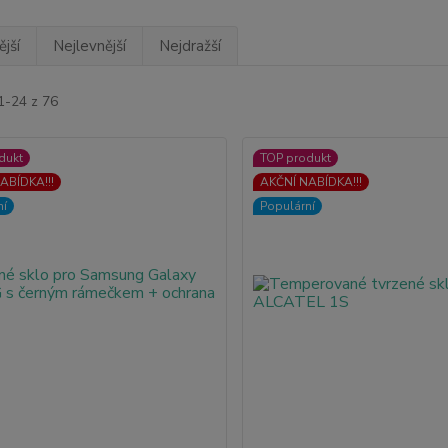
jší
Nejlevnější
Nejdražší
1-24 z 76
dukt
TOP produkt
ABÍDKA!!!
AKČNÍ NABÍDKA!!!
ní
Populární