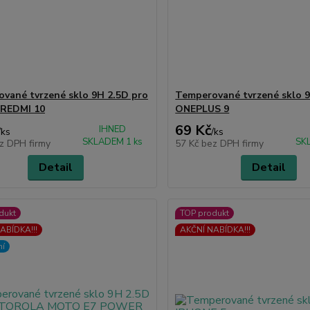
vané tvrzené sklo 9H 2.5D pro
Temperované tvrzené sklo 9
 REDMI 10
ONEPLUS 9
69 Kč
IHNED
/
ks
/
ks
SKLADEM 1 ks
SK
z DPH firmy
57 Kč
bez DPH firmy
Detail
Detail
dukt
TOP produkt
ABÍDKA!!!
AKČNÍ NABÍDKA!!!
ní