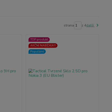
strana
z 4
další
TOP produkt
AKČNÍ NABÍDKA!!!
Populární