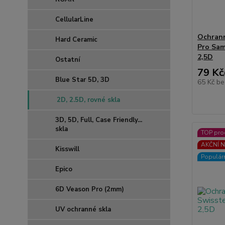
CellularLine
Ochran
Hard Ceramic
Pro Sam
2,5D
Ostatní
79 Kč
Blue Star 5D, 3D
65 Kč
be
2D, 2.5D, rovné skla
3D, 5D, Full, Case Friendly...
skla
TOP pro
AKČNÍ N
Kisswill
Populár
Epico
6D Veason Pro (2mm)
UV ochranné skla