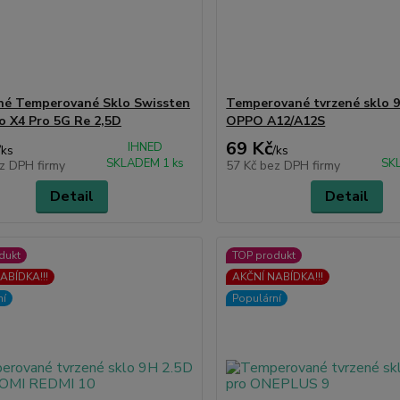
né Temperované Sklo Swissten
Temperované tvrzené sklo 9
o X4 Pro 5G Re 2,5D
OPPO A12/A12S
69 Kč
IHNED
/
ks
/
ks
SKLADEM 1 ks
SK
z DPH firmy
57 Kč
bez DPH firmy
Detail
Detail
dukt
TOP produkt
ABÍDKA!!!
AKČNÍ NABÍDKA!!!
ní
Populární