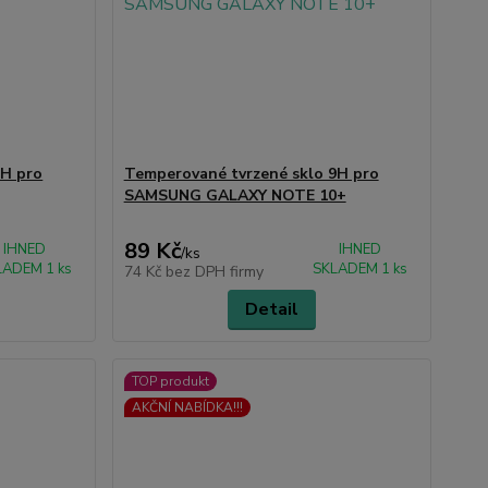
9H pro
Temperované tvrzené sklo 9H pro
SAMSUNG GALAXY NOTE 10+
89 Kč
IHNED
IHNED
/
ks
LADEM 1 ks
SKLADEM 1 ks
74 Kč
bez DPH firmy
Detail
TOP produkt
AKČNÍ NABÍDKA!!!