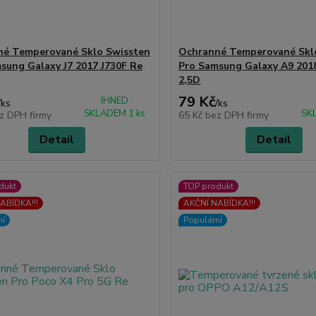
né Temperované Sklo Swissten
Ochranné Temperované Skl
sung Galaxy J7 2017 J730F Re
Pro Samsung Galaxy A9 201
2,5D
79 Kč
IHNED
/
ks
/
ks
SKLADEM 1 ks
SK
z DPH firmy
65 Kč
bez DPH firmy
Detail
Detail
dukt
TOP produkt
ABÍDKA!!!
AKČNÍ NABÍDKA!!!
ní
Populární