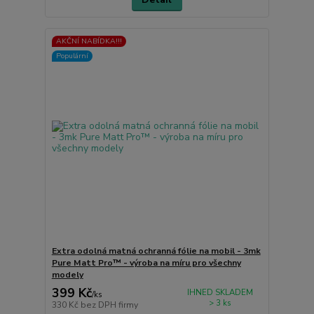
AKČNÍ NABÍDKA!!!
Populární
Extra odolná matná ochranná fólie na mobil - 3mk
Pure Matt Pro™ - výroba na míru pro všechny
modely
399 Kč
IHNED SKLADEM
/
ks
> 3 ks
330 Kč
bez DPH firmy