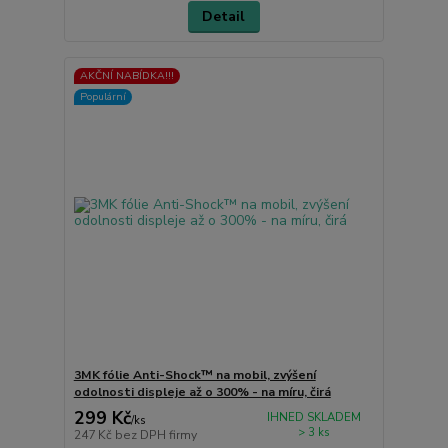
Detail
AKČNÍ NABÍDKA!!!
Populární
3MK fólie Anti-Shock™ na mobil, zvýšení
odolnosti displeje až o 300% - na míru, čirá
299 Kč
IHNED SKLADEM
/
ks
> 3 ks
247 Kč
bez DPH firmy