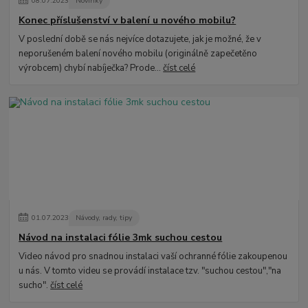
08
.
07
.
2023
Novinky
Konec příslušenství v balení u nového mobilu?
V poslední době se nás nejvíce dotazujete, jak je možné, že v
neporušeném balení nového mobilu (originálně zapečetěno
výrobcem) chybí nabíječka? Prode...
číst celé
01
.
07
.
2023
Návody, rady, tipy
Návod na instalaci fólie 3mk suchou cestou
Video návod pro snadnou instalaci vaší ochranné fólie zakoupenou
u nás. V tomto videu se provádí instalace tzv. "suchou cestou","na
sucho".
číst celé