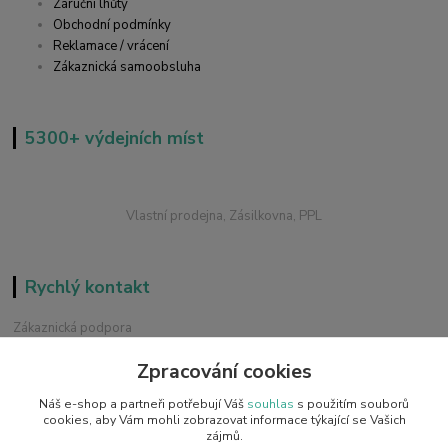
Záruční lhůty
Obchodní podmínky
Reklamace / vrácení
Zákaznická samoobsluha
5300+ výdejních míst
Vlastní prodejna, Zásilkovna, PPL
Rychlý kontakt
Zákaznická podpora
+420 228 229 845
Zpracování cookies
Chat / Online podpora - 24/7
Náš e-shop a partneři potřebují Váš
souhlas
s použitím souborů
info@emobilky.cz
cookies, aby Vám mohli zobrazovat informace týkající se Vašich
zájmů.