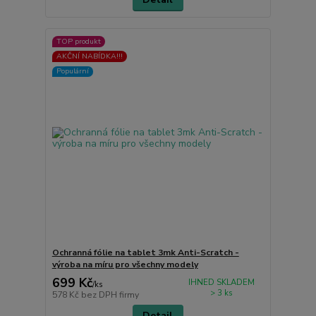
TOP produkt
AKČNÍ NABÍDKA!!!
Populární
Ochranná fólie na tablet 3mk Anti-Scratch -
výroba na míru pro všechny modely
699 Kč
IHNED SKLADEM
/
ks
> 3 ks
578 Kč
bez DPH firmy
Detail