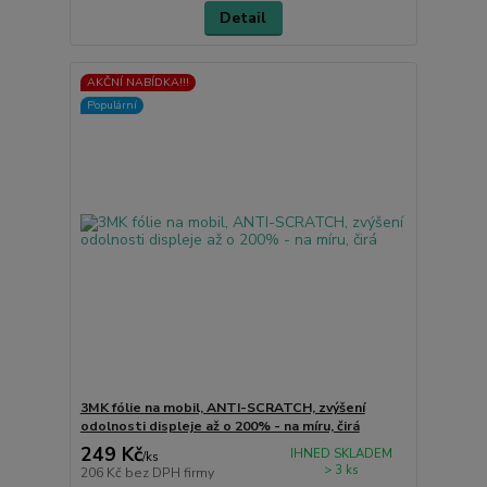
Detail
AKČNÍ NABÍDKA!!!
Populární
3MK fólie na mobil, ANTI-SCRATCH, zvýšení
odolnosti displeje až o 200% - na míru, čirá
249 Kč
IHNED SKLADEM
/
ks
> 3 ks
206 Kč
bez DPH firmy