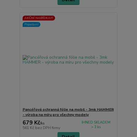
AKČNÍ NABÍDKA!!!
Populární
Pancéřová ochranná fólie na mobil - 3mk HAMMER
- výroba na míru pro všechny modely
679 Kč
IHNED SKLADEM
/
ks
> 3 ks
561 Kč
bez DPH firmy
Detail