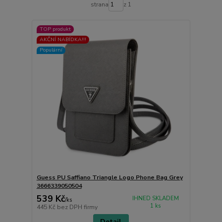
strana
z 1
TOP produkt
AKČNÍ NABÍDKA!!!
Populární
Guess PU Saffiano Triangle Logo Phone Bag Grey
3666339050504
539 Kč
IHNED SKLADEM
/
ks
1 ks
445 Kč
bez DPH firmy
Detail