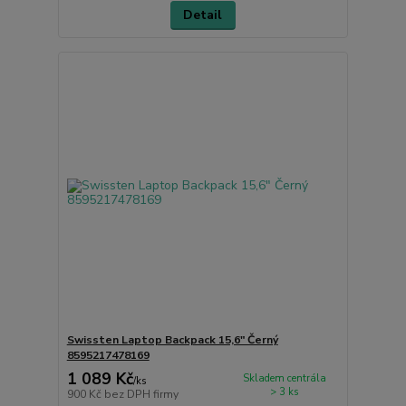
Detail
Swissten Laptop Backpack 15,6" Černý
8595217478169
1 089 Kč
Skladem centrála
/
ks
> 3 ks
900 Kč
bez DPH firmy