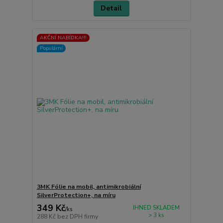
Detail
AKČNÍ NABÍDKA!!!
Populární
3MK Fólie na mobil, antimikrobiální
SilverProtection+, na míru
349 Kč
IHNED SKLADEM
/
ks
> 3 ks
288 Kč
bez DPH firmy