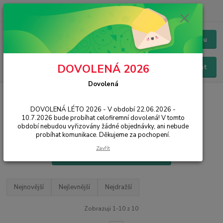
+420 228 229 845
CZK
Chat / Online podpora - 24/7
Menu
DOVOLENÁ 2026
Hledat
Dovolená
Úvod
PŘÍSLUŠENSTVÍ
Pouzdra / Obaly
Brašny na notebooky
DOVOLENÁ LÉTO 2026 - V období 22.06.2026 -
Brašny, batohy a pouzdra pro
10.7.2026 bude probíhat celofiremní dovolená! V tomto
notebooky
období nebudou vyřizovány žádné objednávky, ani nebude
probíhat komunikace. Děkujeme za pochopení.
Zavřít
Filtr - výrobci a parametry
Nejnovější
Nejlevnější
Nejdražší
Zobrazuji 1-10 z 10