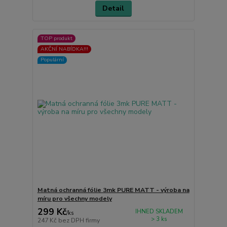
Detail
TOP produkt
AKČNÍ NABÍDKA!!!
Populární
Matná ochranná fólie 3mk PURE MATT - výroba na
míru pro všechny modely
299 Kč
IHNED SKLADEM
/
ks
> 3 ks
247 Kč
bez DPH firmy