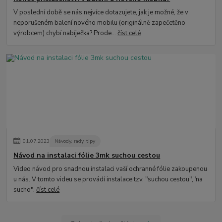
V poslední době se nás nejvíce dotazujete, jak je možné, že v
neporušeném balení nového mobilu (originálně zapečetěno
výrobcem) chybí nabíječka? Prode...
číst celé
01
.
07
.
2023
Návody, rady, tipy
Návod na instalaci fólie 3mk suchou cestou
Video návod pro snadnou instalaci vaší ochranné fólie zakoupenou
u nás. V tomto videu se provádí instalace tzv. "suchou cestou","na
sucho".
číst celé