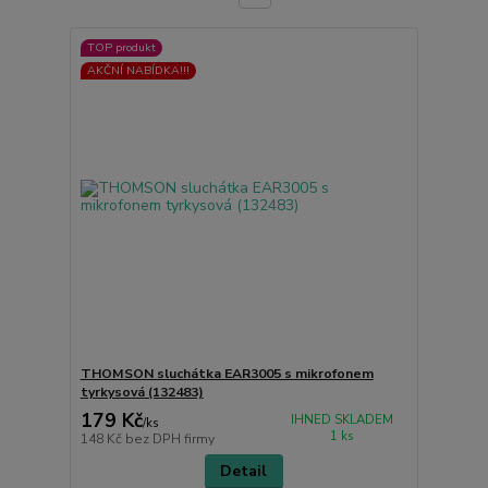
TOP produkt
AKČNÍ NABÍDKA!!!
THOMSON sluchátka EAR3005 s mikrofonem
tyrkysová (132483)
179 Kč
IHNED SKLADEM
/
ks
1 ks
148 Kč
bez DPH firmy
Detail