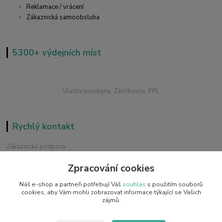
Reklamace / vrácení
Zákaznická samoobsluha
5300+ výdejních míst
Vlastní prodejna, Zásilkovna, PPL
Rychlý kontakt
Zákaznická podpora
+420 228 229 845
Zpracování cookies
Chat / Online podpora - 24/7
Náš e-shop a partneři potřebují Váš
souhlas
s použitím souborů
info@emobilky.cz
cookies, aby Vám mohli zobrazovat informace týkající se Vašich
zájmů.