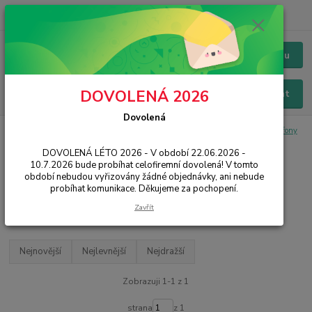
+420 228 229 845
CZK
Chat / Online podpora - 24/7
Menu
DOVOLENÁ 2026
Hledat
Dovolená
Úvod
IT, PC, ELEKTRONIKA
PC příslušenství
Sluchátka a mikrofony
Drátová sluchátka
DOVOLENÁ LÉTO 2026 - V období 22.06.2026 -
10.7.2026 bude probíhat celofiremní dovolená! V tomto
Drátová sluchátka
období nebudou vyřizovány žádné objednávky, ani nebude
probíhat komunikace. Děkujeme za pochopení.
Filtr - výrobci a parametry
Zavřít
Nejnovější
Nejlevnější
Nejdražší
Zobrazuji 1-1 z 1
strana
z 1