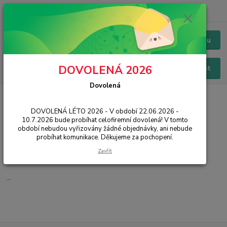
+420 228 229 845
CZK
Chat / Online podpora - 24/7
Menu
DOVOLENÁ 2026
Hledat
Dovolená
Úvod
IT, PC, ELEKTRONIKA
Notebooky
2v1 a konvertibilní
DOVOLENÁ LÉTO 2026 - V období 22.06.2026 -
2v1 a konvertibilní
10.7.2026 bude probíhat celofiremní dovolená! V tomto
období nebudou vyřizovány žádné objednávky, ani nebude
probíhat komunikace. Děkujeme za pochopení.
Otočitelné
Zavřít
Odpojitelné
...