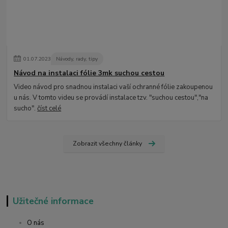
01
.
07
.
2023
Návody, rady, tipy
Návod na instalaci fólie 3mk suchou cestou
Video návod pro snadnou instalaci vaší ochranné fólie zakoupenou
u nás. V tomto videu se provádí instalace tzv. "suchou cestou","na
sucho".
číst celé
Zobrazit všechny články
Užitečné informace
O nás