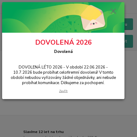
+420 228 229 845
CZK
Chat / Online podpora - 24/7
Menu
DOVOLENÁ 2026
Hledat
Dovolená
Úvod
IT, PC, ELEKTRONIKA
Foto, audio, video
Dataprojektory
Držáky a další
DOVOLENÁ LÉTO 2026 - V období 22.06.2026 -
10.7.2026 bude probíhat celofiremní dovolená! V tomto
Držáky a další
období nebudou vyřizovány žádné objednávky, ani nebude
probíhat komunikace. Děkujeme za pochopení.
...
Zavřít
Slavíme 12 let na trhu