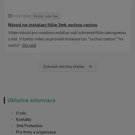
01
.
07
.
2023
Návody, rady, tipy
Návod na instalaci fólie 3mk suchou cestou
Video návod pro snadnou instalaci vaší ochranné fólie zakoupenou
u nás. V tomto videu se provádí instalace tzv. "suchou cestou","na
sucho".
číst celé
Zobrazit všechny články
Užitečné informace
O nás
Kontakty
3mk Protection
Pro firmy a organizace