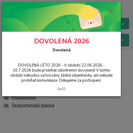
+420 228 229 845
CZK
Chat / Online podpora - 24/7
Menu
DOVOLENÁ 2026
Hledat
Dovolená
Úvod
IT, PC, ELEKTRONIKA
Chytrá domácnost
Termostaty
DOVOLENÁ LÉTO 2026 - V období 22.06.2026 -
Termostaty
10.7.2026 bude probíhat celofiremní dovolená! V tomto
období nebudou vyřizovány žádné objednávky, ani nebude
probíhat komunikace. Děkujeme za pochopení.
Drátové
Zavřít
Bezdrátové
Příslušenství
Termostatické hlavice
...