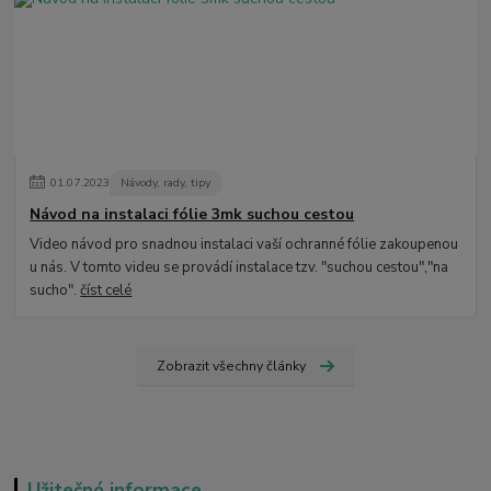
01
.
07
.
2023
Návody, rady, tipy
Návod na instalaci fólie 3mk suchou cestou
Video návod pro snadnou instalaci vaší ochranné fólie zakoupenou
u nás. V tomto videu se provádí instalace tzv. "suchou cestou","na
sucho".
číst celé
Zobrazit všechny články
Užitečné informace