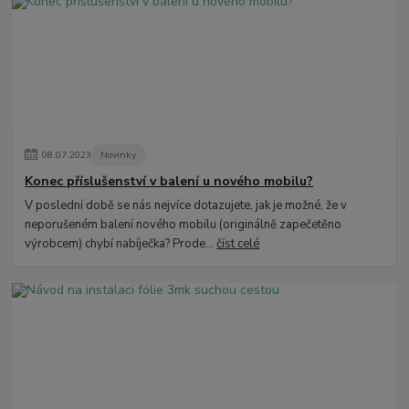
08
.
07
.
2023
Novinky
Konec příslušenství v balení u nového mobilu?
V poslední době se nás nejvíce dotazujete, jak je možné, že v
neporušeném balení nového mobilu (originálně zapečetěno
výrobcem) chybí nabíječka? Prode...
číst celé