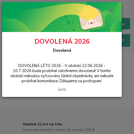
+420 228 229 845
CZK
Chat / Online podpora - 24/7
Menu
DOVOLENÁ 2026
Hledat
Dovolená
Úvod
PŘÍSLUŠENSTVÍ
Baterie
Apple
iPad Mini 4
DOVOLENÁ LÉTO 2026 - V období 22.06.2026 -
iPad Mini 4
10.7.2026 bude probíhat celofiremní dovolená! V tomto
období nebudou vyřizovány žádné objednávky, ani nebude
probíhat komunikace. Děkujeme za pochopení.
...
Zavřít
Slavíme 12 let na trhu
Jsme specialisté v oboru již od roku 2014!