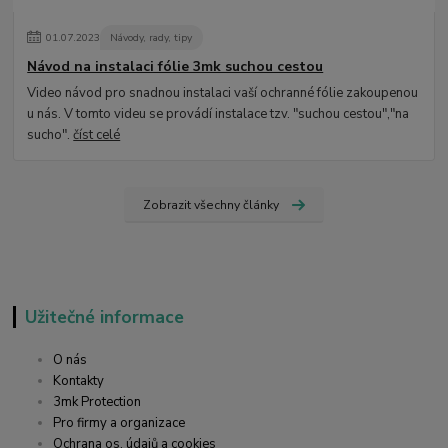
01
.
07
.
2023
Návody, rady, tipy
Návod na instalaci fólie 3mk suchou cestou
Video návod pro snadnou instalaci vaší ochranné fólie zakoupenou
u nás. V tomto videu se provádí instalace tzv. "suchou cestou","na
sucho".
číst celé
Zobrazit všechny články
Užitečné informace
O nás
Kontakty
3mk Protection
Pro firmy a organizace
Ochrana os. údajů a cookies