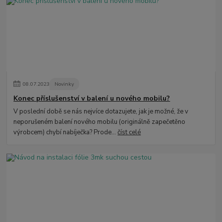
08
.
07
.
2023
Novinky
Konec příslušenství v balení u nového mobilu?
V poslední době se nás nejvíce dotazujete, jak je možné, že v
neporušeném balení nového mobilu (originálně zapečetěno
výrobcem) chybí nabíječka? Prode...
číst celé