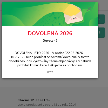
+420 228 229 845
CZK
Chat / Online podpora - 24/7
Menu
DOVOLENÁ 2026
Hledat
Dovolená
Úvod
PŘÍSLUŠENSTVÍ
Pouzdra / Obaly
Zadní kryty
Vánoční
DOVOLENÁ LÉTO 2026 - V období 22.06.2026 -
Vánoční
10.7.2026 bude probíhat celofiremní dovolená! V tomto
období nebudou vyřizovány žádné objednávky, ani nebude
probíhat komunikace. Děkujeme za pochopení.
...
Zavřít
Slavíme 12 let na trhu
Jsme specialisté v oboru již od roku 2014!