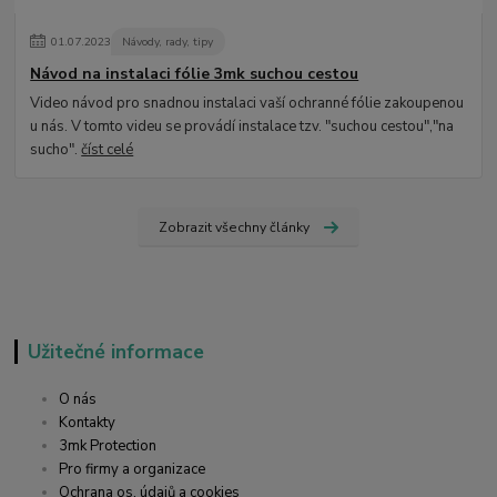
01
.
07
.
2023
Návody, rady, tipy
Návod na instalaci fólie 3mk suchou cestou
Video návod pro snadnou instalaci vaší ochranné fólie zakoupenou
u nás. V tomto videu se provádí instalace tzv. "suchou cestou","na
sucho".
číst celé
Zobrazit všechny články
Užitečné informace
O nás
Kontakty
3mk Protection
Pro firmy a organizace
Ochrana os. údajů a cookies