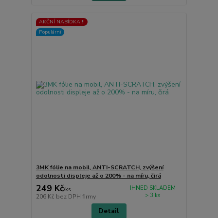
AKČNÍ NABÍDKA!!!
Populární
3MK fólie na mobil, ANTI-SCRATCH, zvýšení
odolnosti displeje až o 200% - na míru, čirá
249 Kč
IHNED SKLADEM
/
ks
> 3 ks
206 Kč
bez DPH firmy
Detail