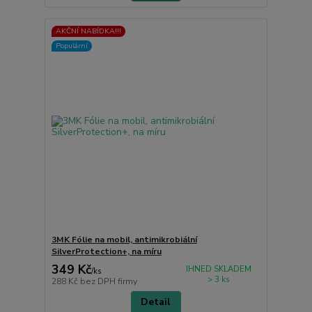
AKČNÍ NABÍDKA!!!
Populární
3MK Fólie na mobil, antimikrobiální
SilverProtection+, na míru
349 Kč
IHNED SKLADEM
/
ks
> 3 ks
288 Kč
bez DPH firmy
Detail