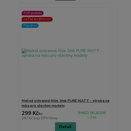
TOP produkt
AKČNÍ NABÍDKA!!!
Populární
Matná ochranná fólie 3mk PURE MATT - výroba na
míru pro všechny modely
299 Kč
IHNED SKLADEM
/
ks
> 3 ks
247 Kč
bez DPH firmy
Detail