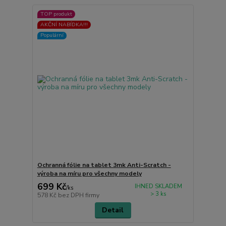
TOP produkt
AKČNÍ NABÍDKA!!!
Populární
Ochranná fólie na tablet 3mk Anti-Scratch -
výroba na míru pro všechny modely
699 Kč
IHNED SKLADEM
/
ks
> 3 ks
578 Kč
bez DPH firmy
Detail