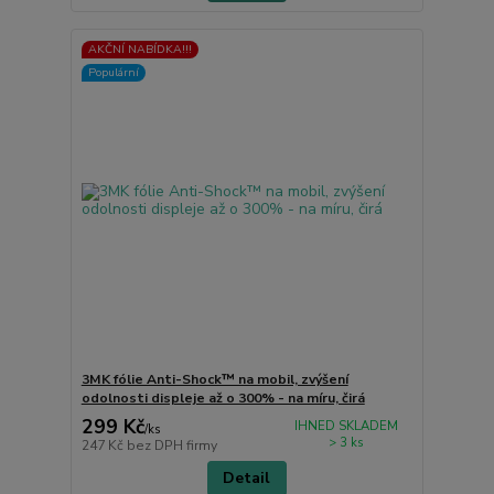
AKČNÍ NABÍDKA!!!
Populární
3MK fólie Anti-Shock™ na mobil, zvýšení
odolnosti displeje až o 300% - na míru, čirá
299 Kč
IHNED SKLADEM
/
ks
> 3 ks
247 Kč
bez DPH firmy
Detail