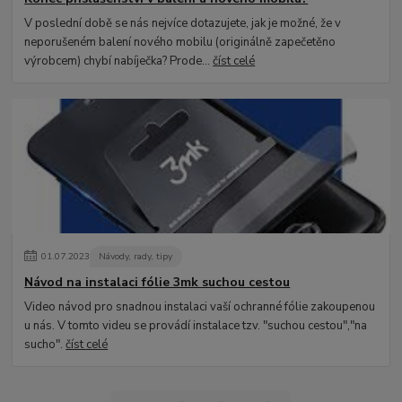
V poslední době se nás nejvíce dotazujete, jak je možné, že v
neporušeném balení nového mobilu (originálně zapečetěno
výrobcem) chybí nabíječka? Prode...
číst celé
01
.
07
.
2023
Návody, rady, tipy
Návod na instalaci fólie 3mk suchou cestou
Video návod pro snadnou instalaci vaší ochranné fólie zakoupenou
u nás. V tomto videu se provádí instalace tzv. "suchou cestou","na
sucho".
číst celé