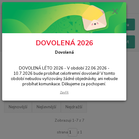
+420 228 229 845
CZK
Chat / Online podpora - 24/7
Menu
DOVOLENÁ 2026
Hledat
Dovolená
Úvod
MOBILNÍ TELEFONY
Xiaomi
DOVOLENÁ LÉTO 2026 - V období 22.06.2026 -
Mobilní telefony XIAOMI
10.7.2026 bude probíhat celofiremní dovolená! V tomto
období nebudou vyřizovány žádné objednávky, ani nebude
probíhat komunikace. Děkujeme za pochopení.
Filtr - výrobci a parametry
Zavřít
Nejnovější
Nejlevnější
Nejdražší
Zobrazuji 1-7 z 7
strana
z 1