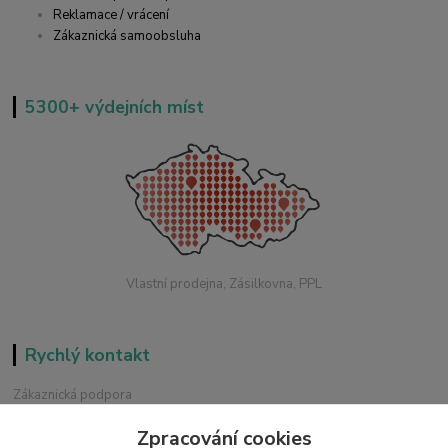
Reklamace / vrácení
Zákaznická samoobsluha
5300+ výdejních míst
Vlastní prodejna, Zásilkovna, PPL
Rychlý kontakt
Zákaznická podpora
+420 228 229 845
Zpracování cookies
Chat / Online podpora - 24/7