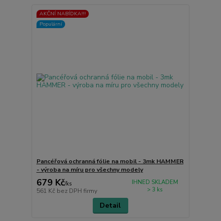
AKČNÍ NABÍDKA!!!
Populární
Pancéřová ochranná fólie na mobil - 3mk HAMMER
- výroba na míru pro všechny modely
679 Kč
IHNED SKLADEM
/
ks
> 3 ks
561 Kč
bez DPH firmy
Detail