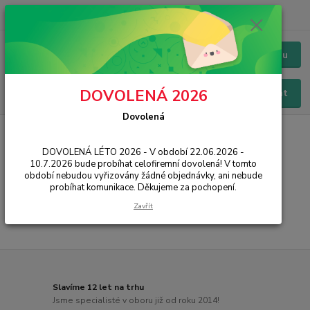
+420 228 229 845
CZK
Chat / Online podpora - 24/7
Menu
DOVOLENÁ 2026
Hledat
Dovolená
Úvod
PŘÍSLUŠENSTVÍ
Držáky
Držáky do auta
Baseus
DOVOLENÁ LÉTO 2026 - V období 22.06.2026 -
Baseus
10.7.2026 bude probíhat celofiremní dovolená! V tomto
období nebudou vyřizovány žádné objednávky, ani nebude
probíhat komunikace. Děkujeme za pochopení.
...
Zavřít
Slavíme 12 let na trhu
Jsme specialisté v oboru již od roku 2014!