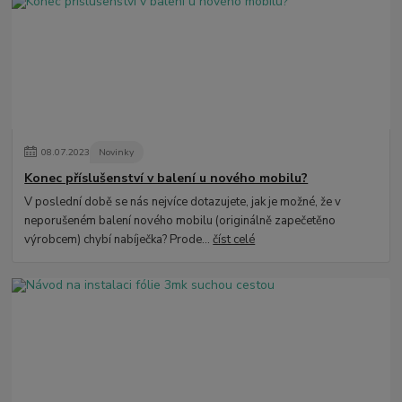
08
.
07
.
2023
Novinky
Konec příslušenství v balení u nového mobilu?
V poslední době se nás nejvíce dotazujete, jak je možné, že v
neporušeném balení nového mobilu (originálně zapečetěno
výrobcem) chybí nabíječka? Prode...
číst celé