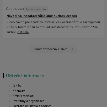
01
.
07
.
2023
Návody, rady, tipy
Návod na instalaci fólie 3mk suchou cestou
Video návod pro snadnou instalaci vaší ochranné fólie zakoupenou
u nás. V tomto videu se provádí instalace tzv. "suchou cestou","na
sucho".
číst celé
Zobrazit všechny články
Užitečné informace
O nás
Kontakty
3mk Protection
Pro firmy a organizace
Ochrana os. údajů a cookies