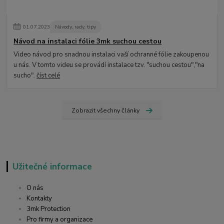
01
.
07
.
2023
Návody, rady, tipy
Návod na instalaci fólie 3mk suchou cestou
Video návod pro snadnou instalaci vaší ochranné fólie zakoupenou
u nás. V tomto videu se provádí instalace tzv. "suchou cestou","na
sucho".
číst celé
Zobrazit všechny články
Užitečné informace
O nás
Kontakty
3mk Protection
Pro firmy a organizace