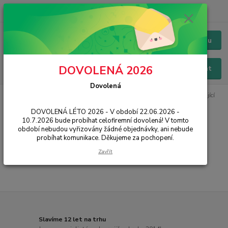
+420 228 229 845
CZK
Chat / Online podpora - 24/7
Menu
DOVOLENÁ 2026
Hledat
Dovolená
Úvod
IT, PC, ELEKTRONIKA
Notebooky
Příslušenství
Rozšiřující
karty
DOVOLENÁ LÉTO 2026 - V období 22.06.2026 -
10.7.2026 bude probíhat celofiremní dovolená! V tomto
Rozšiřující karty
období nebudou vyřizovány žádné objednávky, ani nebude
probíhat komunikace. Děkujeme za pochopení.
...
Zavřít
Slavíme 12 let na trhu