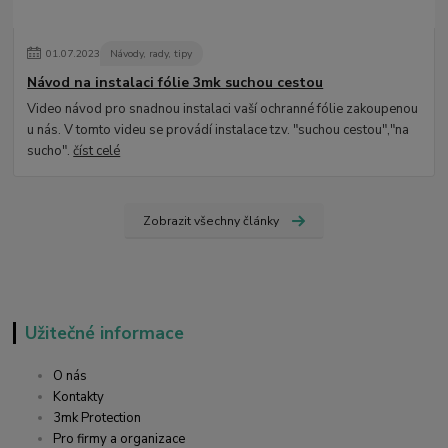
01
.
07
.
2023
Návody, rady, tipy
Návod na instalaci fólie 3mk suchou cestou
Video návod pro snadnou instalaci vaší ochranné fólie zakoupenou
u nás. V tomto videu se provádí instalace tzv. "suchou cestou","na
sucho".
číst celé
Zobrazit všechny články
Užitečné informace
O nás
Kontakty
3mk Protection
Pro firmy a organizace