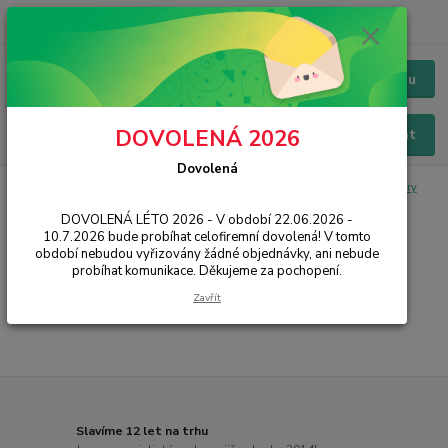
+420 228 229 845
CZK
Chat / Online podpora - 24/7
Menu
DOVOLENÁ 2026
Hledat
Dovolená
Úvod
IT, PC, ELEKTRONIKA
Spotřební materiál
Alternativní tonery
Canon
DOVOLENÁ LÉTO 2026 - V období 22.06.2026 -
10.7.2026 bude probíhat celofiremní dovolená! V tomto
Canon
období nebudou vyřizovány žádné objednávky, ani nebude
probíhat komunikace. Děkujeme za pochopení.
...
Zavřít
Slavíme 12 let na trhu