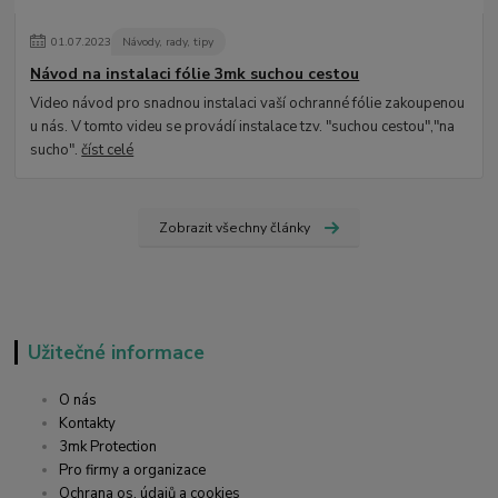
01
.
07
.
2023
Návody, rady, tipy
Návod na instalaci fólie 3mk suchou cestou
Video návod pro snadnou instalaci vaší ochranné fólie zakoupenou
u nás. V tomto videu se provádí instalace tzv. "suchou cestou","na
sucho".
číst celé
Zobrazit všechny články
Užitečné informace
O nás
Kontakty
3mk Protection
Pro firmy a organizace
Ochrana os. údajů a cookies