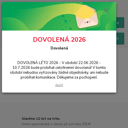
+420 228 229 845
CZK
Chat / Online podpora - 24/7
Menu
DOVOLENÁ 2026
Hledat
Dovolená
Úvod
IT, PC, ELEKTRONIKA
Síťové prvky
Wi-Fi 6 (AX)
DOVOLENÁ LÉTO 2026 - V období 22.06.2026 -
Wi-Fi 6 (AX)
10.7.2026 bude probíhat celofiremní dovolená! V tomto
období nebudou vyřizovány žádné objednávky, ani nebude
probíhat komunikace. Děkujeme za pochopení.
...
Zavřít
Slavíme 12 let na trhu
Jsme specialisté v oboru již od roku 2014!