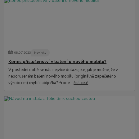
08
.
07
.
2023
Novinky
Konec příslušenství v balení u nového mobilu?
V poslední době se nás nejvíce dotazujete, jak je možné, že v
neporušeném balení nového mobilu (originálně zapečetěno
výrobcem) chybí nabíječka? Prode...
číst celé