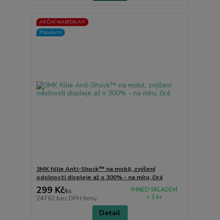
AKČNÍ NABÍDKA!!!
Populární
3MK fólie Anti-Shock™ na mobil, zvýšení
odolnosti displeje až o 300% - na míru, čirá
299 Kč
IHNED SKLADEM
/
ks
> 3 ks
247 Kč
bez DPH firmy
Detail