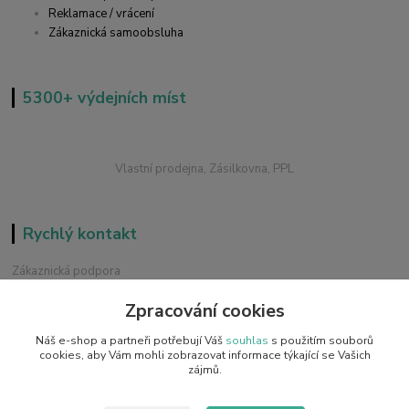
Reklamace / vrácení
Zákaznická samoobsluha
5300+ výdejních míst
Vlastní prodejna, Zásilkovna, PPL
Rychlý kontakt
Zákaznická podpora
+420 228 229 845
Zpracování cookies
Chat / Online podpora - 24/7
Náš e-shop a partneři potřebují Váš
souhlas
s použitím souborů
info@emobilky.cz
cookies, aby Vám mohli zobrazovat informace týkající se Vašich
zájmů.