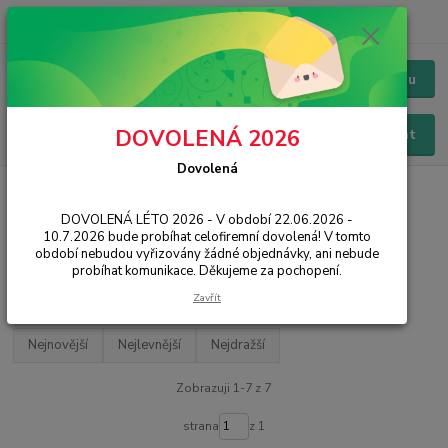
+420 228 229 845
CZK
Chat / Online podpora - 24/7
Menu
DOVOLENÁ 2026
Hledat
Dovolená
Úvod
MOBILNÍ TELEFONY
TCL
DOVOLENÁ LÉTO 2026 - V období 22.06.2026 -
TCL
10.7.2026 bude probíhat celofiremní dovolená! V tomto
období nebudou vyřizovány žádné objednávky, ani nebude
probíhat komunikace. Děkujeme za pochopení.
Filtr - výrobci a parametry
Zavřít
Nejnovější
Nejlevnější
Nejdražší
Zobrazuji 1-7 z 7
strana
z 1