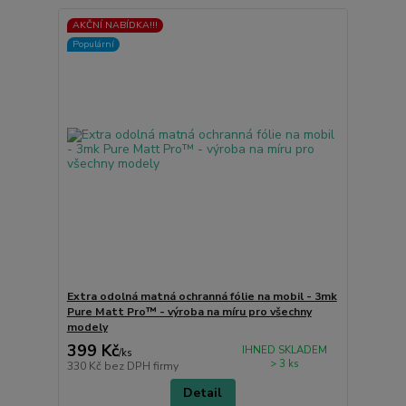
AKČNÍ NABÍDKA!!!
Populární
Extra odolná matná ochranná fólie na mobil - 3mk
Pure Matt Pro™ - výroba na míru pro všechny
modely
399 Kč
IHNED SKLADEM
/
ks
> 3 ks
330 Kč
bez DPH firmy
Detail