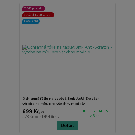
TOP produkt
AKČNÍ NABÍDKA!!!
Populární
Ochranná fólie na tablet 3mk Anti-Scratch -
výroba na míru pro všechny modely
699 Kč
IHNED SKLADEM
/
ks
> 3 ks
578 Kč
bez DPH firmy
Detail