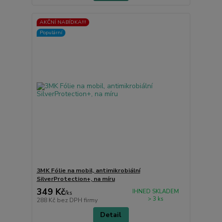
AKČNÍ NABÍDKA!!!
Populární
3MK Fólie na mobil, antimikrobiální
SilverProtection+, na míru
349 Kč
IHNED SKLADEM
/
ks
> 3 ks
288 Kč
bez DPH firmy
Detail