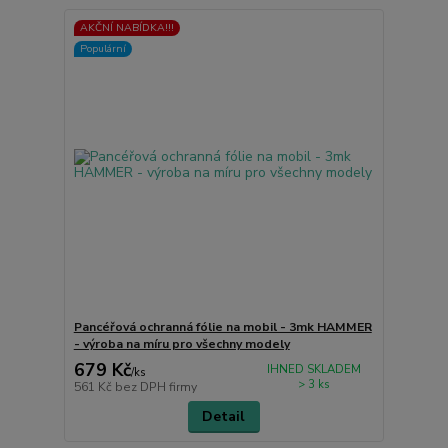
AKČNÍ NABÍDKA!!!
Populární
Pancéřová ochranná fólie na mobil - 3mk HAMMER
- výroba na míru pro všechny modely
679 Kč
IHNED SKLADEM
/
ks
> 3 ks
561 Kč
bez DPH firmy
Detail