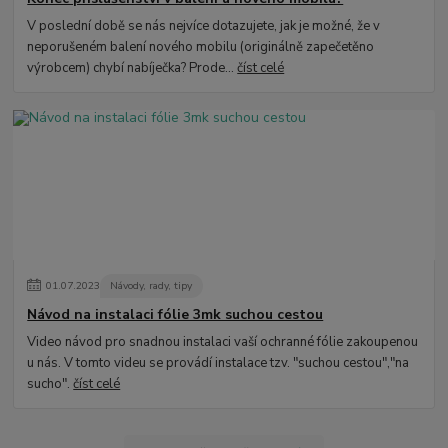
V poslední době se nás nejvíce dotazujete, jak je možné, že v
neporušeném balení nového mobilu (originálně zapečetěno
výrobcem) chybí nabíječka? Prode...
číst celé
01
.
07
.
2023
Návody, rady, tipy
Návod na instalaci fólie 3mk suchou cestou
Video návod pro snadnou instalaci vaší ochranné fólie zakoupenou
u nás. V tomto videu se provádí instalace tzv. "suchou cestou","na
sucho".
číst celé