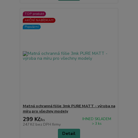
TOP produkt
AKČNÍ NABÍDKA!!!
Populární
Matná ochranná fólie 3mk PURE MATT - výroba na
míru pro všechny modely
299 Kč
IHNED SKLADEM
/
ks
> 3 ks
247 Kč
bez DPH firmy
Detail