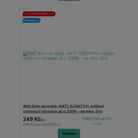
AKČNÍ NABÍDKA!!!
Populární
3MK fólie na mobil, ANTI-SCRATCH, zvýšení
odolnosti displeje až o 200% - na míru, čirá
249 Kč
IHNED SKLADEM
/
ks
> 3 ks
206 Kč
bez DPH firmy
Detail