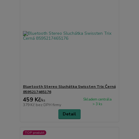
Bluetooth Stereo Sluchátka Swissten Trix Černá
8595217465176
459 Kč
Skladem centrála
/
ks
> 3 ks
379 Kč
bez DPH firmy
Detail
TOP produkt