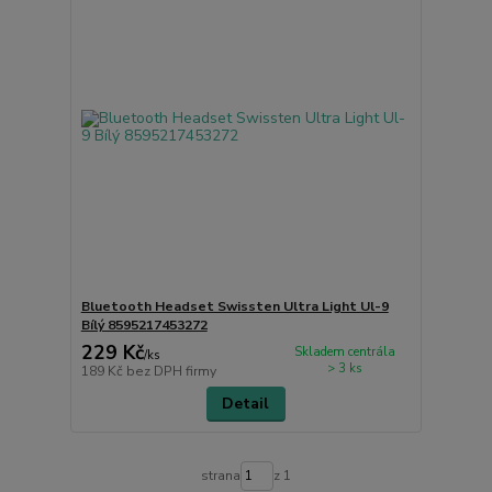
Bluetooth Headset Swissten Ultra Light Ul-9
Bílý 8595217453272
229 Kč
Skladem centrála
/
ks
> 3 ks
189 Kč
bez DPH firmy
Detail
strana
z 1