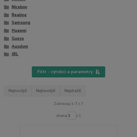
Niceboy
Realme
Samsung
Huawei
Guess
Ausdom
JBL
Filtr - výrobci a parametry
Nejnovější
Nejlevnější
Nejdražší
Zobrazuji 1-7 z 7
strana
z 1