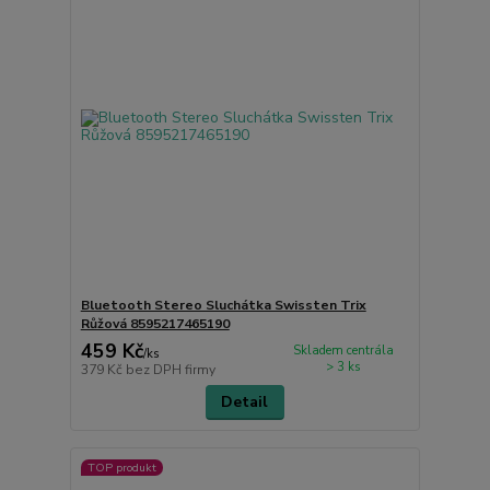
Bluetooth Stereo Sluchátka Swissten Trix
Růžová 8595217465190
459 Kč
Skladem centrála
/
ks
> 3 ks
379 Kč
bez DPH firmy
Detail
TOP produkt