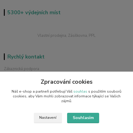
5300+ výdejních míst
Vlastní prodejna, Zásilkovna, PPL
Rychlý kontakt
Zákaznická podpora
+420 228 229 845
Zpracování cookies
Chat / Online podpora - 24/7
Náš e-shop a partneři potřebují Váš
souhlas
s použitím souborů
info@emobilky.cz
cookies, aby Vám mohli zobrazovat informace týkající se Vašich
zájmů.
Souhlasím
Nastavení