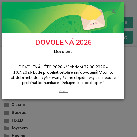
+420 228 229 845
CZK
Chat / Online podpora - 24/7
Menu
Hledat
DOVOLENÁ 2026
Dovolená
Úvod
PŘÍSLUŠENSTVÍ
Sluchátka, Bluetooth HF
Bluetooth HF
Bluetooth HF
DOVOLENÁ LÉTO 2026 - V období 22.06.2026 -
10.7.2026 bude probíhat celofiremní dovolená! V tomto
období nebudou vyřizovány žádné objednávky, ani nebude
Apple
probíhat komunikace. Děkujeme za pochopení.
3MK Protection
Zavřít
Swissten
Xiaomi
Baseus
FIXED
Joyroom
Haylou