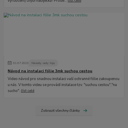
výrobcem) chybí nabíječka? Prode...
číst celé
01
.
07
.
2023
Návody, rady, tipy
Návod na instalaci fólie 3mk suchou cestou
Video návod pro snadnou instalaci vaší ochranné fólie zakoupenou
u nás. V tomto videu se provádí instalace tzv. "suchou cestou","na
sucho".
číst celé
Zobrazit všechny články