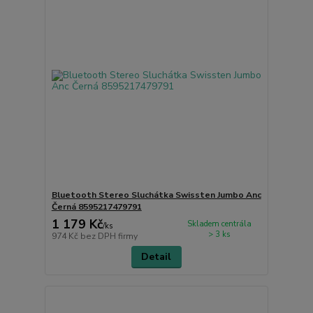
Bluetooth Stereo Sluchátka Swissten Jumbo Anc
Černá 8595217479791
1 179 Kč
Skladem centrála
/
ks
> 3 ks
974 Kč
bez DPH firmy
Detail