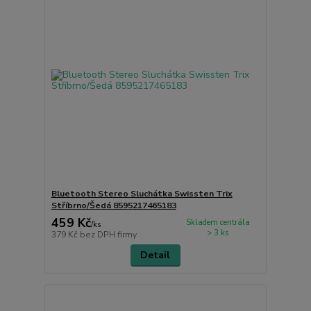
Bluetooth Stereo Sluchátka Swissten Trix
Stříbrno/Šedá 8595217465183
459 Kč
Skladem centrála
/
ks
> 3 ks
379 Kč
bez DPH firmy
Detail