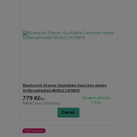
Bluetooth Stereo Sluchátka Swissten Jumbo
Stříbrná/Hnědá 8595217479876
779 Kč
Skladem centrála
/
ks
> 3 ks
644 Kč
bez DPH firmy
Detail
TOP produkt