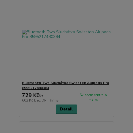
Bluetooth Tws Sluchátka Swissten Alupods Pro
8595217480384
729 Kč
Skladem centrála
/
ks
> 3 ks
602 Kč
bez DPH firmy
Detail