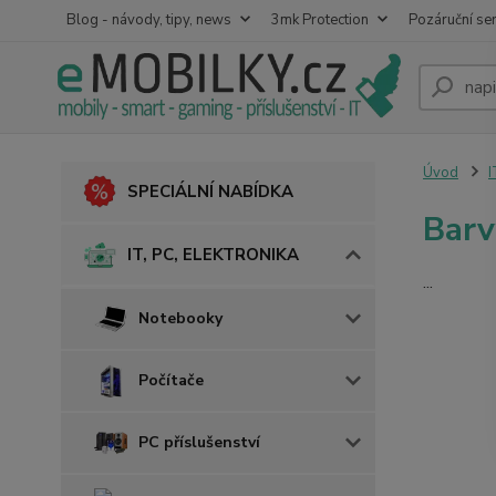
Blog - návody, tipy, news
3mk Protection
Pozáruční ser
Úvod
I
SPECIÁLNÍ NABÍDKA
Barv
IT, PC, ELEKTRONIKA
...
Notebooky
Počítače
PC příslušenství