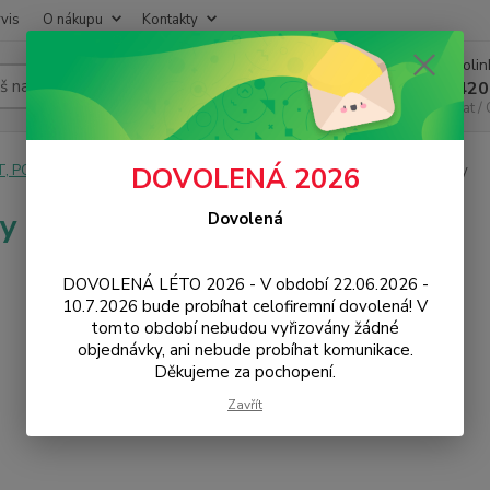
vis
O nákupu
Kontakty
Infoli
Hledat
+420
Chat /
T, PC, ELEKTRONIKA
Kancelářské vybavení
Papírnictví
Barvy
DOVOLENÁ 2026
y
Dovolená
DOVOLENÁ LÉTO 2026 - V období 22.06.2026 -
10.7.2026 bude probíhat celofiremní dovolená! V
tomto období nebudou vyřizovány žádné
objednávky, ani nebude probíhat komunikace.
Děkujeme za pochopení.
Zavřít