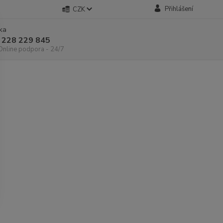
Přihlášení
CZK
nka
 228 229 845
 Online podpora - 24/7