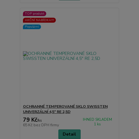
TOP produkt
AKČNÍ NABÍDKA!!!
Populární
OCHRANNÉ TEMPEROVANÉ SKLO SWISSTEN
UNIVERZÁLNÍ 4,5" RE 2,5D
79 Kč
IHNED SKLADEM
/
ks
1 ks
65 Kč
bez DPH firmy
Detail