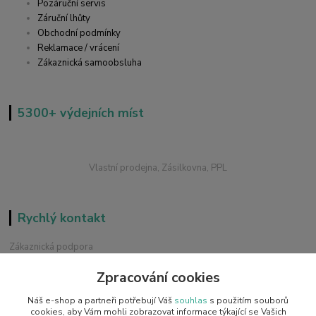
Pozáruční servis
Záruční lhůty
Obchodní podmínky
Reklamace / vrácení
Zákaznická samoobsluha
5300+ výdejních míst
Vlastní prodejna, Zásilkovna, PPL
Rychlý kontakt
Zákaznická podpora
+420 228 229 845
Zpracování cookies
Chat / Online podpora - 24/7
Náš e-shop a partneři potřebují Váš
souhlas
s použitím souborů
info@emobilky.cz
cookies, aby Vám mohli zobrazovat informace týkající se Vašich