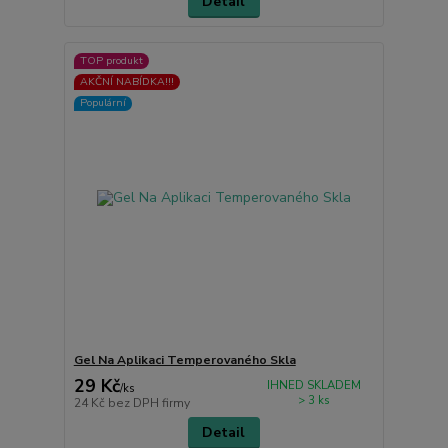
Detail
TOP produkt
AKČNÍ NABÍDKA!!!
Populární
Gel Na Aplikaci Temperovaného Skla
29 Kč
IHNED SKLADEM
/
ks
> 3 ks
24 Kč
bez DPH firmy
Detail