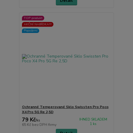
Detail
TOP produkt
AKČNÍ NABÍDKA!!!
Populární
Ochranné Temperované Sklo Swissten Pro Poco
X4 Pro 5G Re 2,5D
79 Kč
IHNED SKLADEM
/
ks
1 ks
65 Kč
bez DPH firmy