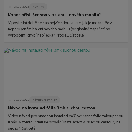
08
.
07
.
2023
Novinky
Konec příslušenství v balení u nového mobilu?
V poslední době se nás nejvíce dotazujete, jak je možné, že v
neporušeném balení nového mobilu (originálně zapečetěno
výrobcem) chybí nabíječka? Prode...
číst celé
01
.
07
.
2023
Návody, rady, tipy
Návod na instalaci fólie 3mk suchou cestou
Video návod pro snadnou instalaci vaší ochranné fólie zakoupenou
u nás. V tomto videu se provádí instalace tzv. "suchou cestou","na
sucho".
číst celé