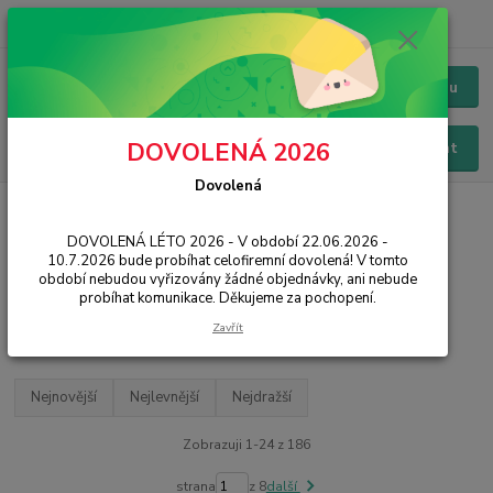
+420 228 229 845
CZK
Chat / Online podpora - 24/7
Menu
DOVOLENÁ 2026
Hledat
Dovolená
Úvod
PŘÍSLUŠENSTVÍ
Ochrana displeje
Tvrzená skla mobily
Swissten
DOVOLENÁ LÉTO 2026 - V období 22.06.2026 -
10.7.2026 bude probíhat celofiremní dovolená! V tomto
Tvrzená skla na mobil Swissten
období nebudou vyřizovány žádné objednávky, ani nebude
probíhat komunikace. Děkujeme za pochopení.
Filtr - výrobci a parametry
Zavřít
Nejnovější
Nejlevnější
Nejdražší
Zobrazuji 1-24 z 186
strana
z 8
další