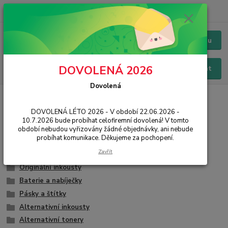
+420 228 229 845
CZK
Chat / Online podpora - 24/7
Menu
DOVOLENÁ 2026
Hledat
Dovolená
Úvod
IT, PC, ELEKTRONIKA
Spotřební materiál
DOVOLENÁ LÉTO 2026 - V období 22.06.2026 -
Spotřební materiál
10.7.2026 bude probíhat celofiremní dovolená! V tomto
období nebudou vyřizovány žádné objednávky, ani nebude
probíhat komunikace. Děkujeme za pochopení.
Papír
Zavřít
Originální tonery
Originální inkousty
Baterie a nabíječky
Pásky a štítky
Alternativní inkousty
Alternativní tonery