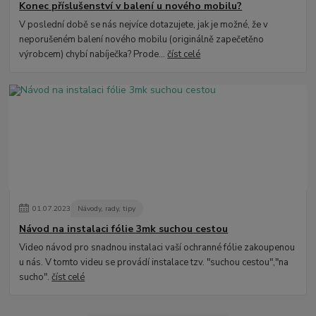
Konec příslušenství v balení u nového mobilu?
V poslední době se nás nejvíce dotazujete, jak je možné, že v
neporušeném balení nového mobilu (originálně zapečetěno
výrobcem) chybí nabíječka? Prode...
číst celé
01
.
07
.
2023
Návody, rady, tipy
Návod na instalaci fólie 3mk suchou cestou
Video návod pro snadnou instalaci vaší ochranné fólie zakoupenou
u nás. V tomto videu se provádí instalace tzv. "suchou cestou","na
sucho".
číst celé