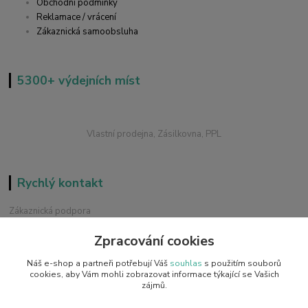
Obchodní podmínky
Reklamace / vrácení
Zákaznická samoobsluha
5300+ výdejních míst
Vlastní prodejna, Zásilkovna, PPL
Rychlý kontakt
Zákaznická podpora
+420 228 229 845
Zpracování cookies
Chat / Online podpora - 24/7
Náš e-shop a partneři potřebují Váš
souhlas
s použitím souborů
info@emobilky.cz
cookies, aby Vám mohli zobrazovat informace týkající se Vašich
zájmů.