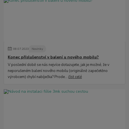
08
.
07
.
2023
Novinky
Konec příslušenství v balení u nového mobilu?
V poslední době se nás nejvíce dotazujete, jak je možné, že v
neporušeném balení nového mobilu (originálně zapečetěno
výrobcem) chybí nabíječka? Prode...
číst celé