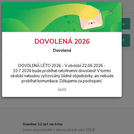
+420 228 229 845
CZK
Chat / Online podpora - 24/7
Menu
DOVOLENÁ 2026
Hledat
Dovolená
Úvod
PŘÍSLUŠENSTVÍ
Nabíječky
Obal:Me
DOVOLENÁ LÉTO 2026 - V období 22.06.2026 -
Obal:Me
10.7.2026 bude probíhat celofiremní dovolená! V tomto
období nebudou vyřizovány žádné objednávky, ani nebude
probíhat komunikace. Děkujeme za pochopení.
...
Zavřít
Slavíme 12 let na trhu
Jsme specialisté v oboru již od roku 2014!