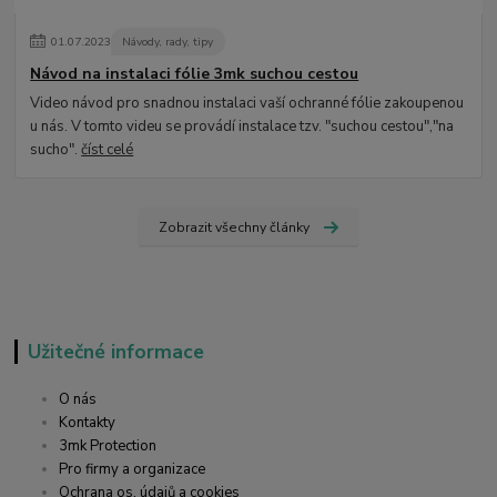
01
.
07
.
2023
Návody, rady, tipy
Návod na instalaci fólie 3mk suchou cestou
Video návod pro snadnou instalaci vaší ochranné fólie zakoupenou
u nás. V tomto videu se provádí instalace tzv. "suchou cestou","na
sucho".
číst celé
Zobrazit všechny články
Užitečné informace
O nás
Kontakty
3mk Protection
Pro firmy a organizace
Ochrana os. údajů a cookies