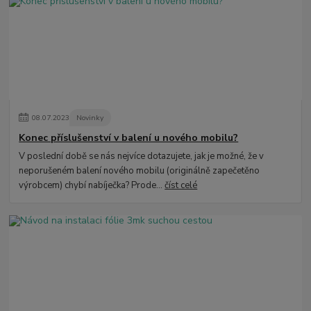
08
.
07
.
2023
Novinky
Konec příslušenství v balení u nového mobilu?
V poslední době se nás nejvíce dotazujete, jak je možné, že v
neporušeném balení nového mobilu (originálně zapečetěno
výrobcem) chybí nabíječka? Prode...
číst celé