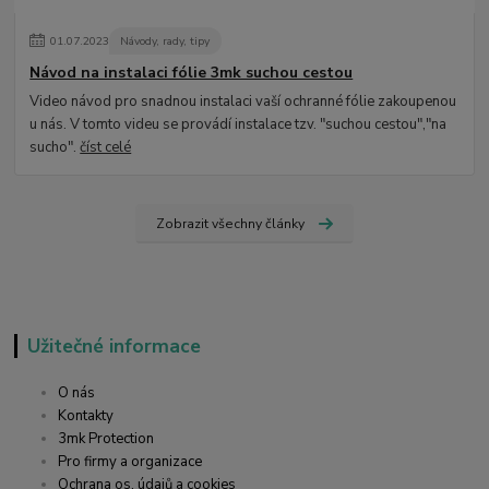
01
.
07
.
2023
Návody, rady, tipy
Návod na instalaci fólie 3mk suchou cestou
Video návod pro snadnou instalaci vaší ochranné fólie zakoupenou
u nás. V tomto videu se provádí instalace tzv. "suchou cestou","na
sucho".
číst celé
Zobrazit všechny články
Užitečné informace
O nás
Kontakty
3mk Protection
Pro firmy a organizace
Ochrana os. údajů a cookies