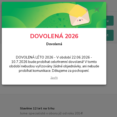
+420 228 229 845
CZK
Chat / Online podpora - 24/7
Menu
DOVOLENÁ 2026
Hledat
Dovolená
Úvod
PŘÍSLUŠENSTVÍ
Baterie
Apple
iPhone SE
DOVOLENÁ LÉTO 2026 - V období 22.06.2026 -
iPhone SE
10.7.2026 bude probíhat celofiremní dovolená! V tomto
období nebudou vyřizovány žádné objednávky, ani nebude
probíhat komunikace. Děkujeme za pochopení.
...
Zavřít
Slavíme 12 let na trhu
Jsme specialisté v oboru již od roku 2014!