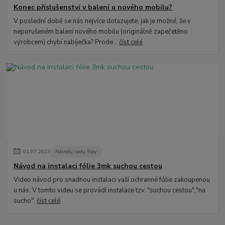
Konec příslušenství v balení u nového mobilu?
V poslední době se nás nejvíce dotazujete, jak je možné, že v
neporušeném balení nového mobilu (originálně zapečetěno
výrobcem) chybí nabíječka? Prode...
číst celé
01
.
07
.
2023
Návody, rady, tipy
Návod na instalaci fólie 3mk suchou cestou
Video návod pro snadnou instalaci vaší ochranné fólie zakoupenou
u nás. V tomto videu se provádí instalace tzv. "suchou cestou","na
sucho".
číst celé