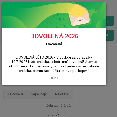
+420 228 229 845
CZK
Chat / Online podpora - 24/7
Menu
DOVOLENÁ 2026
Hledat
Dovolená
Úvod
PŘÍSLUŠENSTVÍ
Pouzdra / Obaly
Knížková / Flipová
Magnet Fancy Case
DOVOLENÁ LÉTO 2026 - V období 22.06.2026 -
10.7.2026 bude probíhat celofiremní dovolená! V tomto
Magnet Fancy Case
období nebudou vyřizovány žádné objednávky, ani nebude
probíhat komunikace. Děkujeme za pochopení.
Filtr - výrobci a parametry
Zavřít
Nejnovější
Nejlevnější
Nejdražší
Zobrazuji 1-1 z 1
strana
z 1