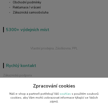
Obchodní podmínky
Reklamace / vrácení
Zákaznická samoobsluha
5300+ výdejních míst
Vlastní prodejna, Zásilkovna, PPL
Rychlý kontakt
Zákaznická podpora
+420 228 229 845
Zpracování cookies
Chat / Online podpora - 24/7
Náš e-shop a partneři potřebují Váš
souhlas
s použitím souborů
info@emobilky.cz
cookies, aby Vám mohli zobrazovat informace týkající se Vašich
zájmů.