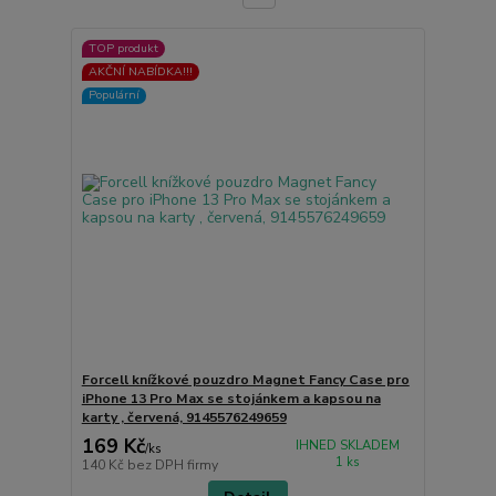
TOP produkt
AKČNÍ NABÍDKA!!!
Populární
Forcell knížkové pouzdro Magnet Fancy Case pro
iPhone 13 Pro Max se stojánkem a kapsou na
karty , červená, 9145576249659
169 Kč
IHNED SKLADEM
/
ks
1 ks
140 Kč
bez DPH firmy