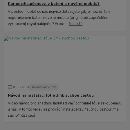
Konec příslušenství v balení u nového mobilu?
V poslední době se nás nejvíce dotazujete, jak je možné, že v
neporušeném balení nového mobilu (originálně zapečetěno
výrobcem) chybí nabíječka? Prode...
číst celé
01
.
07
.
2023
Návody, rady, tipy
Návod na instalaci fólie 3mk suchou cestou
Video návod pro snadnou instalaci vaší ochranné fólie zakoupenou
u nás. V tomto videu se provádí instalace tzv. "suchou cestou","na
sucho".
číst celé