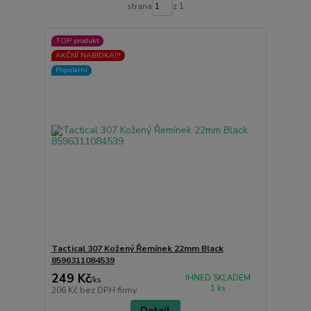
strana
z 1
TOP produkt
AKČNÍ NABÍDKA!!!
Populární
Tactical 307 Kožený Řemínek 22mm Black
8596311084539
249 Kč
IHNED SKLADEM
/
ks
1 ks
206 Kč
bez DPH firmy
Detail