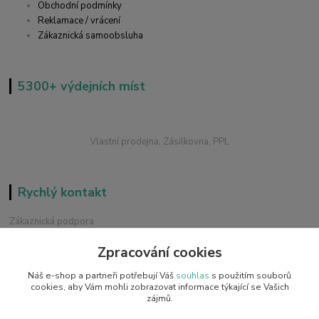
Obchodní podmínky
Reklamace / vrácení
Zákaznická samoobsluha
5300+ výdejních míst
Vlastní prodejna, Zásilkovna, PPL
Rychlý kontakt
Zákaznická podpora
+420 228 229 845
Zpracování cookies
Chat / Online podpora - 24/7
Náš e-shop a partneři potřebují Váš
souhlas
s použitím souborů
info@emobilky.cz
cookies, aby Vám mohli zobrazovat informace týkající se Vašich
zájmů.