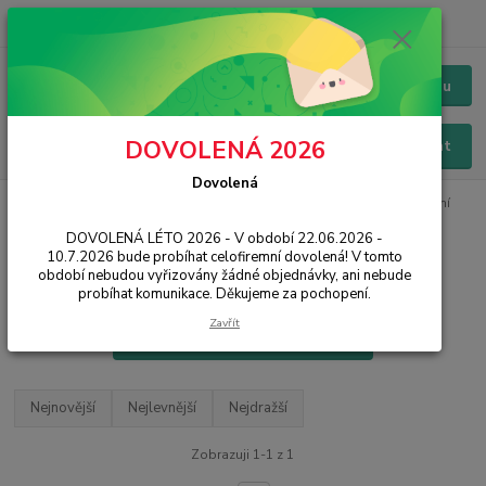
+420 228 229 845
CZK
Chat / Online podpora - 24/7
Menu
DOVOLENÁ 2026
Hledat
Dovolená
Úvod
PŘÍSLUŠENSTVÍ
Řemínky a pásky k hodinkám
Univerzální
DOVOLENÁ LÉTO 2026 - V období 22.06.2026 -
Řemínky a pásky k hodinkám
10.7.2026 bude probíhat celofiremní dovolená! V tomto
univerzální
období nebudou vyřizovány žádné objednávky, ani nebude
probíhat komunikace. Děkujeme za pochopení.
Zavřít
Filtr - výrobci a parametry
Nejnovější
Nejlevnější
Nejdražší
Zobrazuji 1-1 z 1