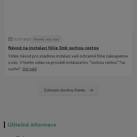
01
.
07
.
2023
Návody, rady, tipy
Návod na instalaci fólie 3mk suchou cestou
Video návod pro snadnou instalaci vaší ochranné fólie zakoupenou
u nás. V tomto videu se provádí instalace tzv. "suchou cestou","na
sucho".
číst celé
Zobrazit všechny články
Užitečné informace