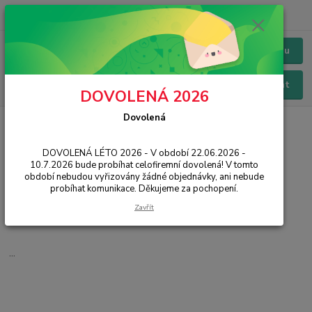
+420 228 229 845
CZK
Chat / Online podpora - 24/7
Menu
Hledat
DOVOLENÁ 2026
Dovolená
Úvod
IT, PC, ELEKTRONIKA
Kabely a redukce
HDMI
HDMI
DOVOLENÁ LÉTO 2026 - V období 22.06.2026 -
10.7.2026 bude probíhat celofiremní dovolená! V tomto
období nebudou vyřizovány žádné objednávky, ani nebude
Redukce
probíhat komunikace. Děkujeme za pochopení.
Přípojné
Zavřít
Prodlužovací
...