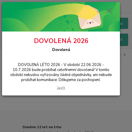
+420 228 229 845
CZK
Chat / Online podpora - 24/7
Menu
DOVOLENÁ 2026
Hledat
Dovolená
Úvod
IT, PC, ELEKTRONIKA
Kancelářské vybavení
Školní potřeby
Plastelíny a modelovací hmoty
DOVOLENÁ LÉTO 2026 - V období 22.06.2026 -
10.7.2026 bude probíhat celofiremní dovolená! V tomto
Plastelíny a modelovací hmoty
období nebudou vyřizovány žádné objednávky, ani nebude
probíhat komunikace. Děkujeme za pochopení.
...
Zavřít
Slavíme 12 let na trhu