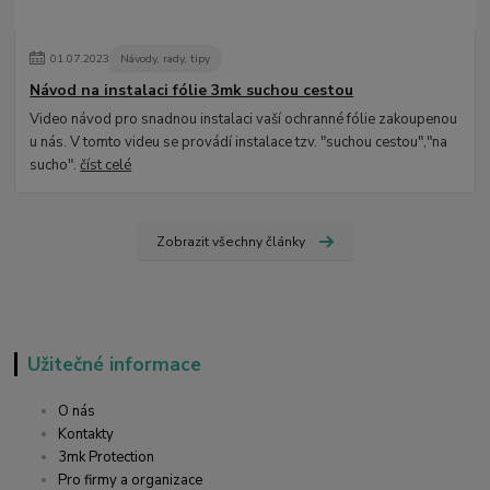
01
.
07
.
2023
Návody, rady, tipy
Návod na instalaci fólie 3mk suchou cestou
Video návod pro snadnou instalaci vaší ochranné fólie zakoupenou
u nás. V tomto videu se provádí instalace tzv. "suchou cestou","na
sucho".
číst celé
Zobrazit všechny články
Užitečné informace
O nás
Kontakty
3mk Protection
Pro firmy a organizace