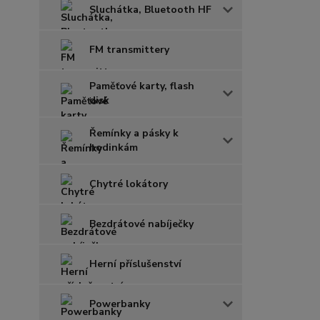
Sluchátka, Bluetooth HF
FM transmittery
Paměťové karty, flash
disk
Řemínky a pásky k
hodinkám
Chytré lokátory
Bezdrátové nabíječky
Herní příslušenství
Powerbanky