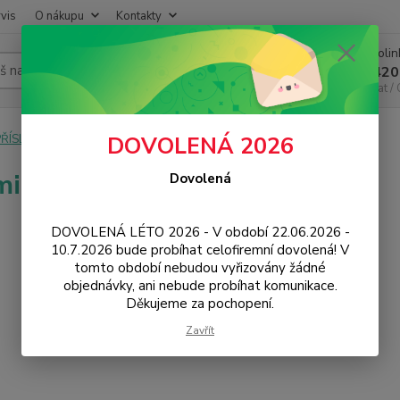
vis
O nákupu
Kontakty
Infoli
Hledat
+420
Chat /
PŘÍSLUŠENSTVÍ
Baterie
Xiaomi
Redmi 7
DOVOLENÁ 2026
i 7
Dovolená
DOVOLENÁ LÉTO 2026 - V období 22.06.2026 -
10.7.2026 bude probíhat celofiremní dovolená! V
tomto období nebudou vyřizovány žádné
objednávky, ani nebude probíhat komunikace.
Děkujeme za pochopení.
Zavřít