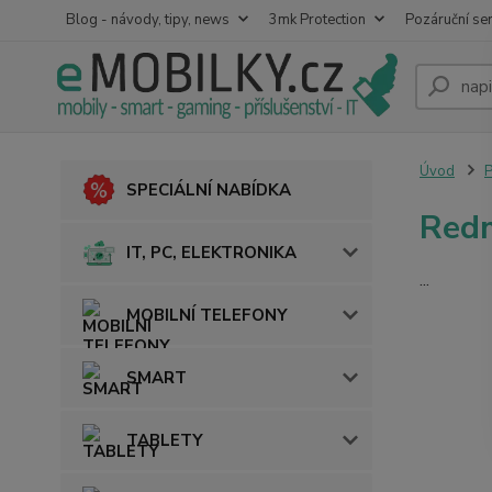
Blog - návody, tipy, news
3mk Protection
Pozáruční ser
Úvod
SPECIÁLNÍ NABÍDKA
Redm
IT, PC, ELEKTRONIKA
...
MOBILNÍ TELEFONY
SMART
TABLETY