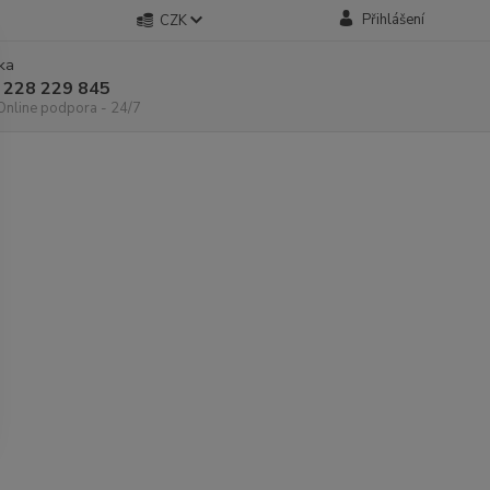
Přihlášení
CZK
nka
 228 229 845
 Online podpora - 24/7