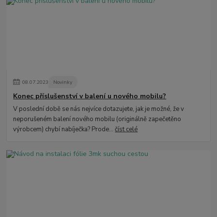
08
.
07
.
2023
Novinky
Konec příslušenství v balení u nového mobilu?
V poslední době se nás nejvíce dotazujete, jak je možné, že v
neporušeném balení nového mobilu (originálně zapečetěno
výrobcem) chybí nabíječka? Prode...
číst celé