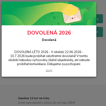
+420 228 229 845
CZK
Chat / Online podpora - 24/7
Menu
DOVOLENÁ 2026
Hledat
Dovolená
Úvod
PŘÍSLUŠENSTVÍ
Držáky
Držáky do auta
Joyroom
DOVOLENÁ LÉTO 2026 - V období 22.06.2026 -
Joyroom
10.7.2026 bude probíhat celofiremní dovolená! V tomto
období nebudou vyřizovány žádné objednávky, ani nebude
probíhat komunikace. Děkujeme za pochopení.
...
Zavřít
Slavíme 12 let na trhu
Jsme specialisté v oboru již od roku 2014!