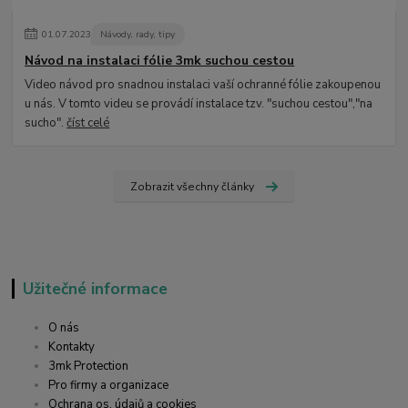
01
.
07
.
2023
Návody, rady, tipy
Návod na instalaci fólie 3mk suchou cestou
Video návod pro snadnou instalaci vaší ochranné fólie zakoupenou
u nás. V tomto videu se provádí instalace tzv. "suchou cestou","na
sucho".
číst celé
Zobrazit všechny články
Užitečné informace
O nás
Kontakty
3mk Protection
Pro firmy a organizace
Ochrana os. údajů a cookies