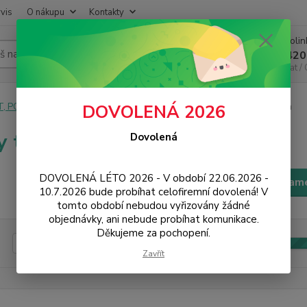
vis
O nákupu
Kontakty
Infoli
Hledat
+420
Chat /
T, PC, ELEKTRONIKA
Foto, audio, video
Audio
Párty technika
DOVOLENÁ 2026
y technika
Dovolená
DOVOLENÁ LÉTO 2026 - V období 22.06.2026 -
Filtr - výrobci a param
10.7.2026 bude probíhat celofiremní dovolená! V
tomto období nebudou vyřizovány žádné
objednávky, ani nebude probíhat komunikace.
Děkujeme za pochopení.
Kč
Od
Zavřít