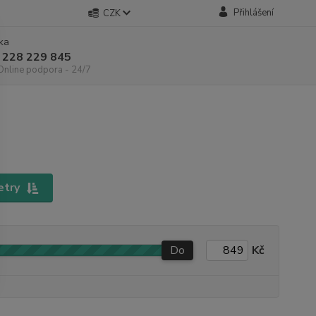
Přihlášení
CZK
nka
 228 229 845
 Online podpora - 24/7
etry
Do
Kč