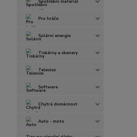
Spotřební materiál
Pro hráče
Solární energie
Tiskárny a skenery
Televize
Software
Chytrá domácnost
Auto - moto
Tipy na vánoční dárky