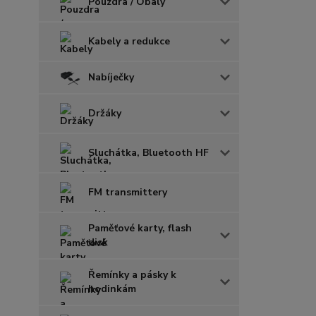
Pouzdra / Obaly
Kabely a redukce
Nabíječky
Držáky
Sluchátka, Bluetooth HF
FM transmittery
Paměťové karty, flash
disk
Řemínky a pásky k
hodinkám