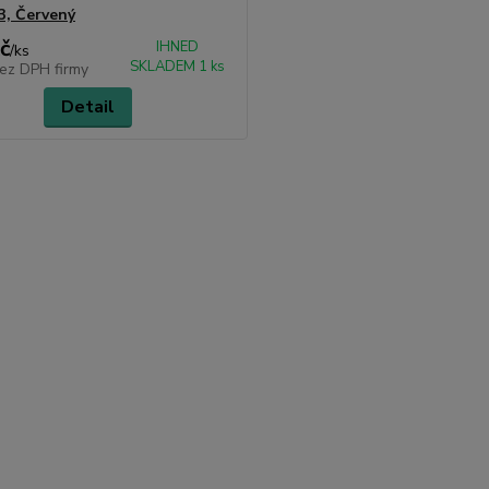
3, Červený
č
IHNED
/
ks
SKLADEM 1 ks
ez DPH firmy
Detail