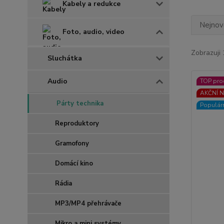
Kabely a redukce
Nejnově
Foto, audio, video
Zobrazuji 
Sluchátka
Audio
TOP pro
AKČNÍ N
Párty technika
Populár
Reproduktory
Gramofony
Domácí kino
Rádia
MP3/MP4 přehrávače
Mikro a mini systémy