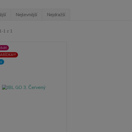
jší
Nejlevnější
Nejdražší
1-1 z 1
dukt
ABÍDKA!!!
ní