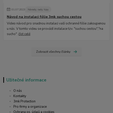
01
.
07
.
2023
Návody, rady, tipy
Návod na instalaci fólie 3mk suchou cestou
Video návod pro snadnou instalaci vaší ochranné fólie zakoupenou
u nás. V tomto videu se provádí instalace tzv. "suchou cestou","na
sucho".
číst celé
Zobrazit všechny články
Užitečné informace
O nás
Kontakty
3mk Protection
Pro firmy a organizace
Ochrana os. údajů a cookies