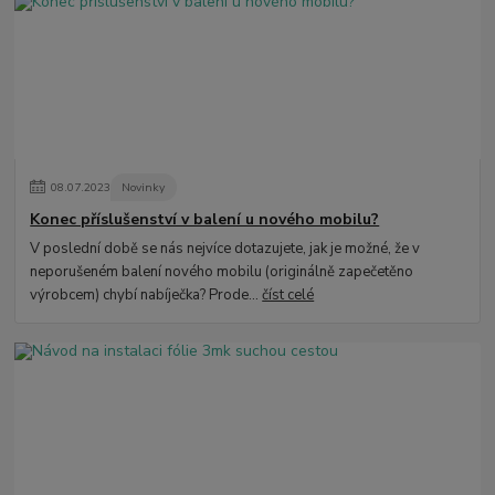
08
.
07
.
2023
Novinky
Konec příslušenství v balení u nového mobilu?
V poslední době se nás nejvíce dotazujete, jak je možné, že v
neporušeném balení nového mobilu (originálně zapečetěno
výrobcem) chybí nabíječka? Prode...
číst celé