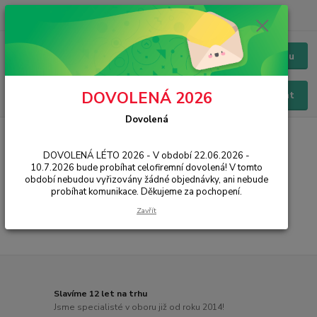
+420 228 229 845
CZK
Chat / Online podpora - 24/7
Menu
DOVOLENÁ 2026
Hledat
Dovolená
Úvod
PŘÍSLUŠENSTVÍ
Baterie
Huawei
Y6p
DOVOLENÁ LÉTO 2026 - V období 22.06.2026 -
Y6p
10.7.2026 bude probíhat celofiremní dovolená! V tomto
období nebudou vyřizovány žádné objednávky, ani nebude
probíhat komunikace. Děkujeme za pochopení.
...
Zavřít
Slavíme 12 let na trhu
Jsme specialisté v oboru již od roku 2014!