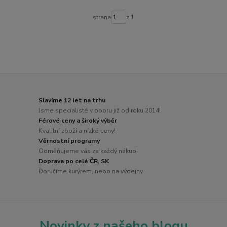
strana
z 1
Slavíme 12 let na trhu
Jsme specialisté v oboru již od roku 2014!
Férové ceny a široký výběr
Kvalitní zboží a nízké ceny!
Věrnostní programy
Odměňujeme vás za každý nákup!
Doprava po celé ČR, SK
Doručíme kurýrem, nebo na výdejny
Novinky z našeho blogu