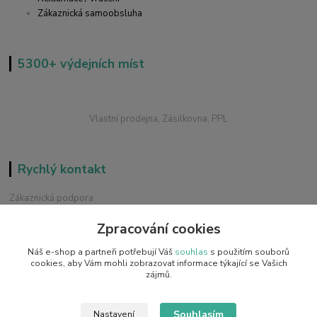
Zákaznická samoobsluha
5300+ výdejních míst
Vlastní prodejna, Zásilkovna, PPL
Rychlý kontakt
Zákaznická podpora
+420 228 229 845
Zpracování cookies
Chat / Online podpora - 24/7
Náš e-shop a partneři potřebují Váš
souhlas
s použitím souborů
info@emobilky.cz
cookies, aby Vám mohli zobrazovat informace týkající se Vašich
zájmů.
Souhlasím
Nastavení