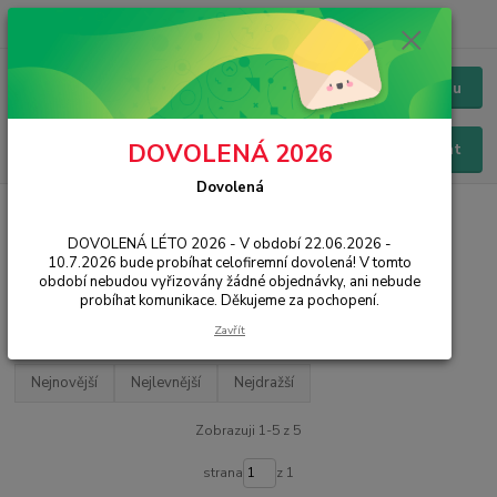
+420 228 229 845
CZK
Chat / Online podpora - 24/7
Menu
DOVOLENÁ 2026
Hledat
Dovolená
Úvod
TABLETY
Příslušenství
Ochrana displeje
DOVOLENÁ LÉTO 2026 - V období 22.06.2026 -
Ochrana displeje
10.7.2026 bude probíhat celofiremní dovolená! V tomto
období nebudou vyřizovány žádné objednávky, ani nebude
probíhat komunikace. Děkujeme za pochopení.
Filtr - výrobci a parametry
Zavřít
Nejnovější
Nejlevnější
Nejdražší
Zobrazuji 1-5 z 5
strana
z 1