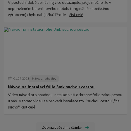
V poslední době se nás nejvíce dotazujete, jak je možné, že v
neporušeném balení nového mobilu (originálně zapečetěno
výrobcem) chybí nabíječka? Prode...
číst celé
01
.
07
.
2023
Návody, rady, tipy
Návod na instalaci fólie 3mk suchou cestou
Video návod pro snadnou instalaci vaší ochranné fólie zakoupenou
u nás. V tomto videu se provádí instalace tzv. "suchou cestou","na
sucho".
číst celé
Zobrazit všechny články