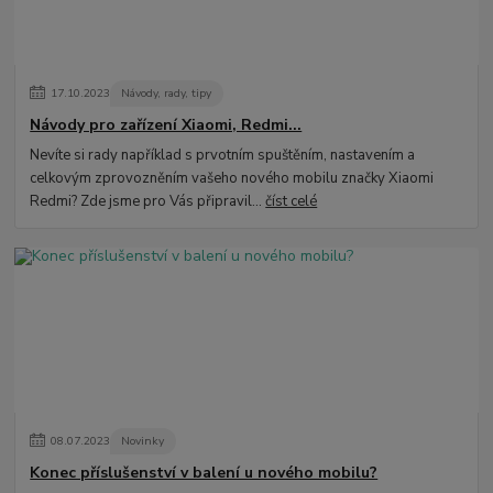
17
.
10
.
2023
Návody, rady, tipy
Návody pro zařízení Xiaomi, Redmi...
Nevíte si rady například s prvotním spuštěním, nastavením a
celkovým zprovozněním vašeho nového mobilu značky Xiaomi
Redmi? Zde jsme pro Vás připravil...
číst celé
08
.
07
.
2023
Novinky
Konec příslušenství v balení u nového mobilu?