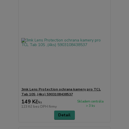
3mk Lens Protection ochrana kamery pro TCL
Tab 10S ,(4ks) 5903108438537
149 Kč
Skladem centrála
/
ks
> 3 ks
123 Kč
bez DPH firmy
Detail