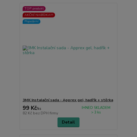
TOP produkt
AKČNÍ NABÍDKA!!!
Populární
3MK Instalační sada - Apprex gel, hadřík + stěrka
99 Kč
IHNED SKLADEM
/
ks
> 3 ks
82 Kč
bez DPH firmy
Detail