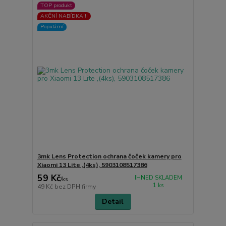
TOP produkt
AKČNÍ NABÍDKA!!!
Populární
3mk Lens Protection ochrana čoček kamery pro
Xiaomi 13 Lite ,(4ks), 5903108517386
59 Kč
IHNED SKLADEM
/
ks
1 ks
49 Kč
bez DPH firmy
Detail