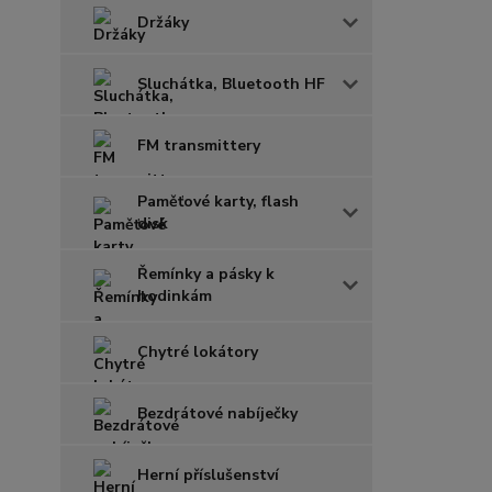
Držáky
Sluchátka, Bluetooth HF
FM transmittery
Paměťové karty, flash
disk
Řemínky a pásky k
hodinkám
Chytré lokátory
Bezdrátové nabíječky
Herní příslušenství