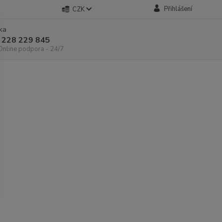
Přihlášení
CZK
nka
 228 229 845
 Online podpora - 24/7