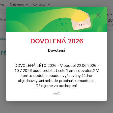
vis
O nákupu
Kontakty
Infoli
Hledat
+420
Chat /
SMART
Mi Home
Chytré zásuvky
DOVOLENÁ 2026
ré zásuvky
Dovolená
DOVOLENÁ LÉTO 2026 - V období 22.06.2026 -
10.7.2026 bude probíhat celofiremní dovolená! V
tomto období nebudou vyřizovány žádné
objednávky, ani nebude probíhat komunikace.
Děkujeme za pochopení.
Zavřít