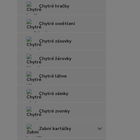
Chytré hračky
Chytré osvětlení
Chytré zásuvky
Chytré žárovky
Chytré láhve
Chytré zámky
Chytré zvonky
Zubní kartáčky