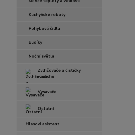
Měřiče teploty a vlhkosti
Kuchyňské roboty
Pohybová čidla
Budíky
Noční světla
Zvlhčovače a čističky
vzduchu
Vysavače
Ostatní
Hlasoví asistenti