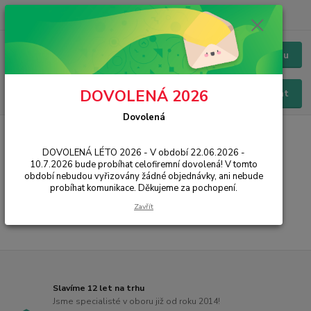
+420 228 229 845
CZK
Chat / Online podpora - 24/7
Menu
DOVOLENÁ 2026
Hledat
Dovolená
Úvod
SMART
Multimediální centra
DOVOLENÁ LÉTO 2026 - V období 22.06.2026 -
Multimediální centra
10.7.2026 bude probíhat celofiremní dovolená! V tomto
období nebudou vyřizovány žádné objednávky, ani nebude
probíhat komunikace. Děkujeme za pochopení.
...
Zavřít
Slavíme 12 let na trhu
Jsme specialisté v oboru již od roku 2014!