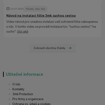
01
.
07
.
2023
Návody, rady, tipy
Návod na instalaci fólie 3mk suchou cestou
Video návod pro snadnou instalaci vaší ochranné fólie zakoupenou
u nás. V tomto videu se provádí instalace tzv. "suchou cestou","na
sucho".
číst celé
Zobrazit všechny články
Užitečné informace
O nás
Kontakty
3mk Protection
Pro firmy a organizace
Ochrana os. údajů a cookies