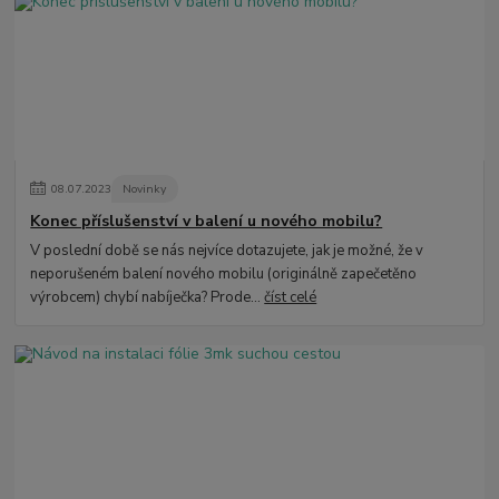
08
.
07
.
2023
Novinky
Konec příslušenství v balení u nového mobilu?
V poslední době se nás nejvíce dotazujete, jak je možné, že v
neporušeném balení nového mobilu (originálně zapečetěno
výrobcem) chybí nabíječka? Prode...
číst celé