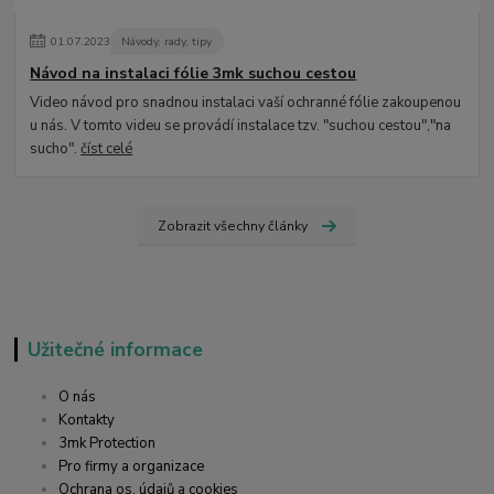
01
.
07
.
2023
Návody, rady, tipy
Návod na instalaci fólie 3mk suchou cestou
Video návod pro snadnou instalaci vaší ochranné fólie zakoupenou
u nás. V tomto videu se provádí instalace tzv. "suchou cestou","na
sucho".
číst celé
Zobrazit všechny články
Užitečné informace
O nás
Kontakty
3mk Protection
Pro firmy a organizace
Ochrana os. údajů a cookies