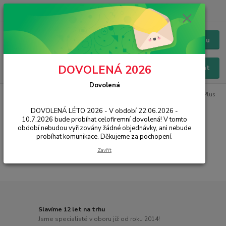
+420 228 229 845
CZK
Chat / Online podpora - 24/7
Menu
DOVOLENÁ 2026
Hledat
Dovolená
Úvod
PŘÍSLUŠENSTVÍ
Baterie
Samsung
G955 Galaxy S8 Plus
DOVOLENÁ LÉTO 2026 - V období 22.06.2026 -
G955 Galaxy S8 Plus
10.7.2026 bude probíhat celofiremní dovolená! V tomto
období nebudou vyřizovány žádné objednávky, ani nebude
probíhat komunikace. Děkujeme za pochopení.
...
Zavřít
Slavíme 12 let na trhu
Jsme specialisté v oboru již od roku 2014!