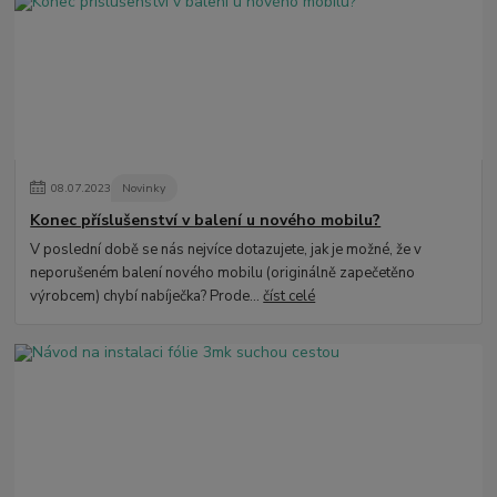
08
.
07
.
2023
Novinky
Konec příslušenství v balení u nového mobilu?
V poslední době se nás nejvíce dotazujete, jak je možné, že v
neporušeném balení nového mobilu (originálně zapečetěno
výrobcem) chybí nabíječka? Prode...
číst celé