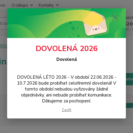
vis
O nákupu
Kontakty
Infoli
Hledat
+420
Chat /
PŘÍSLUŠENSTVÍ
Kabely a redukce
Samsung
DOVOLENÁ 2026
inální datové kabely Samsung
Dovolená
DOVOLENÁ LÉTO 2026 - V období 22.06.2026 -
Filtr - výrobci a param
10.7.2026 bude probíhat celofiremní dovolená! V
tomto období nebudou vyřizovány žádné
objednávky, ani nebude probíhat komunikace.
Děkujeme za pochopení.
Kč
Od
Zavřít