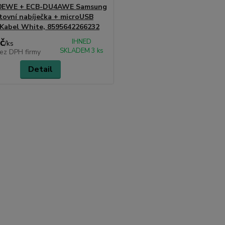
0EWE + ECB-DU4AWE Samsung
ovní nabíječka + microUSB
Kabel White, 8595642266232
č
IHNED
/
ks
SKLADEM 3 ks
ez DPH firmy
Detail