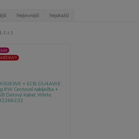
jší
Nejlevnější
Nejdražší
1-1 z 1
dukt
ABÍDKA!!!