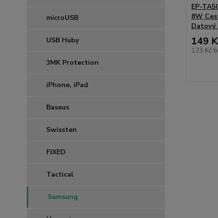
EP-TA5
8W Cest
microUSB
Datový 
149 K
USB Huby
123 Kč
b
3MK Protection
iPhone, iPad
Baseus
Swissten
FIXED
Tactical
Samsung