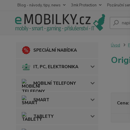
Blog - návody, tipy, news
3mk Protection
Pozáruční ser
Úvod
SPECIÁLNÍ NABÍDKA
Orig
IT, PC, ELEKTRONIKA
MOBILNÍ TELEFONY
SMART
Cena:
TABLETY