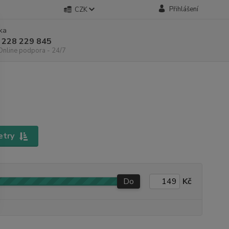
Přihlášení
CZK
nka
 228 229 845
 Online podpora - 24/7
etry
Do
Kč