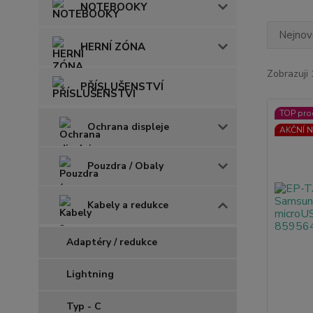
NOTEBOOKY
Nejnově
HERNÍ ZÓNA
Zobrazuji 
PŘÍSLUŠENSTVÍ
TOP pro
Ochrana displeje
AKČNÍ N
Pouzdra / Obaly
Kabely a redukce
Adaptéry / redukce
Lightning
Typ - C